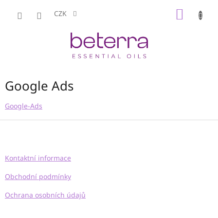
Přejít
NÁKUP
na
CZK
obsah
KOŠÍK
Google Ads
Google-Ads
Z
á
p
a
Kontaktní informace
t
í
Obchodní podmínky
Ochrana osobních údajů