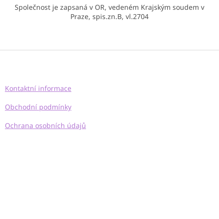
Společnost je zapsaná v OR, vedeném Krajským soudem v
Praze, spis.zn.B, vl.2704
Z
á
p
a
Kontaktní informace
t
í
Obchodní podmínky
Ochrana osobních údajů