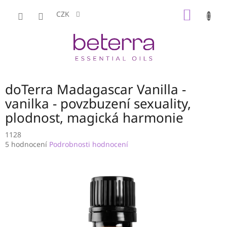
Přejít
NÁKUP
na
CZK
obsah
KOŠÍK
doTerra Madagascar Vanilla -
vanilka - povzbuzení sexuality,
plodnost, magická harmonie
1128
Průměrné
5 hodnocení
Podrobnosti hodnocení
hodnocení
produktu
je
4,6
z
5
hvězdiček.