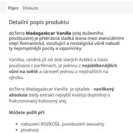
Popis
Diskuze
Detailní popis produktu
doTerra
Madagaskcar Vanilla
(olej duševního
povzbuzení) je překrásná sladká ikona mezi esenciálními
oleji! Romantická, vzrušující a nostalgická vůně nabudí
ty nejsmyslnější pocity a vzpomínky.
Vanilka, ceněná již od dob starých Aztéků a často
používaná v parfémech, je jednou z
nejoblíbenějších
vůní na světě
a zároveň jednou z nejdražších na
výrobu.
doTerra Madagaskcar Vanilla je výtažek -
vanilkový
absolute
(tedy extrakt nejvyšší kvality) doplněný o
frakcionovaný kokosový olej.
Můžete požít při:
nabuzení ROZKOŠE, povzbuzení sexuality
plodnost