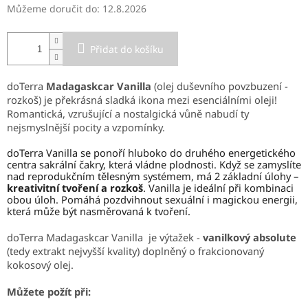
Můžeme doručit do:
12.8.2026
Přidat do košíku
doTerra
Madagaskcar Vanilla
(olej duševního povzbuzení -
rozkoš) je překrásná sladká ikona mezi esenciálními oleji!
Romantická, vzrušující a nostalgická vůně nabudí ty
nejsmyslnější pocity a vzpomínky.
doTerra Vanilla se ponoří hluboko do druhého energetického
centra sakrální čakry, která vládne plodnosti. Když se zamyslíte
nad reprodukčním tělesným systémem, má 2 základní úlohy –
kreativitní tvoření a rozkoš
. Vanilla je ideální při kombinaci
obou úloh. Pomáhá pozdvihnout sexuální i magickou energii,
která může být nasměrovaná k tvoření.
doTerra Madagaskcar Vanilla je výtažek -
vanilkový absolute
(tedy extrakt nejvyšší kvality) doplněný o frakcionovaný
kokosový olej.
Můžete požít při: