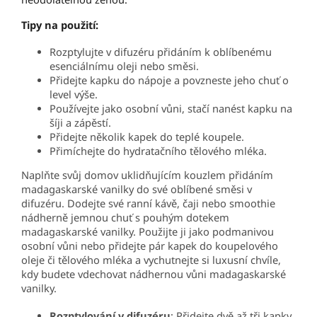
Tipy na použití:
Rozptylujte v difuzéru přidáním k oblíbenému
esenciálnímu oleji nebo směsi.
Přidejte kapku do nápoje a povzneste jeho chuť o
level výše.
Používejte jako osobní vůni, stačí nanést kapku na
šíji a zápěstí.
Přidejte několik kapek do teplé koupele.
Přimíchejte do hydratačního tělového mléka.
Naplňte svůj domov uklidňujícím kouzlem přidáním
madagaskarské vanilky do své oblíbené směsi v
difuzéru. Dodejte své ranní kávě, čaji nebo smoothie
nádherně jemnou chuť s pouhým dotekem
madagaskarské vanilky. Použijte ji jako podmanivou
osobní vůni nebo přidejte pár kapek do koupelového
oleje či tělového mléka a vychutnejte si luxusní chvíle,
kdy budete vdechovat nádhernou vůni madagaskarské
vanilky.
Rozptylování v difuzéru
: Přidejte dvě až tři kapky