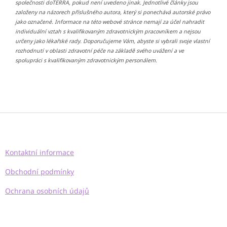
společnosti doTERRA, pokud není uvedeno jinak. Jednotlivé články jsou
založeny na názorech příslušného autora, který si ponechává autorské právo
jako označené. Informace na této webové stránce nemají za účel nahradit
individuální vztah s kvalifikovaným zdravotnickým pracovníkem a nejsou
určeny jako lékařské rady. Doporučujeme Vám, abyste si vybrali svoje vlastní
rozhodnutí v oblasti zdravotní péče na základě svého uvážení a ve
spolupráci s kvalifikovaným zdravotnickým personálem.
Z
á
p
a
Kontaktní informace
t
í
Obchodní podmínky
Ochrana osobních údajů