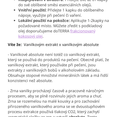
do své oblíbené směsi esenciálních olejů.
Vnitřní použití:
Přidejte 1 kapku do oblíbeného
nápoje, využijte při pečení či vaření.
Lokální použití na pokožce:
Aplikujte 1-2kapky na
požadované místo. Můžete zředit s podkladový
olej doporučujeme doTERRA
frakcionovaný
kokosový olej
.
Víte že:
Vanilkovým extrakt x vanilkovým absolute
- Vanilkové absolute není totéž co vanilkový extrakt,
který se používá do produktů na pečení. Obecně platí, že
vanilkový extrakt, který používáte při pečení, jsou
extrakty z vanilkových bobů v alkoholovém základu.
Obsahuje stopové množství minerálních látek a má řidší
konzistenci než absolute.
- Zrna vanilky procházejí časově a pracovně náročným
procesem, aby se plně rozvinulo jejich aroma a chuť.
Zrna se rozemelou na malé kousky a pro zachování
přirozeného vanilkového aroma se ve dvoustupňovém
procesu extrakce používá tlakový CO2, který zachytí
aromatické složky ze zrn a vytvoří
absolute
. Tento