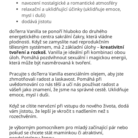
navození nostalgické a romantické atmosféry
relaxační a uklidňující účinky (uklidňuje emoce,
mysl i duši)
dodává jistotu
doTerra Vanilla se ponoří hluboko do druhého
energetického centra sakrální čakry, která vládne
plodnosti. Když se zamyslíte nad reprodukčním
tělesným systémem, má 2 základní úlohy –
kreativitní
tvoření a rozkoš
. Vanilla je ideální při kombinaci obou
úloh. Pomáhá pozdvihnout sexuální i magickou energii,
která může být nasměrovaná k tvoření.
Pracujte s doTerra Vanilla esenciálním olejem, aby jste
zhmotňovali radost a laskavost. Pomáhá při
uvědomování co nás těší a učí nás používat radost a
vášeň jako znamení, že jsme na správné cestě. Uklidňuje
emoce, mysl i duši.
Když se cítite nervózní při vstupu do nového života, dodá
vám jistotu, že lepší je vkročit s nadšením než s
rozechvěním.
Je výborným pomocníkem pro mladý začínající pár nebo
pokud se chcete stát maminkou či atraktivní,
neodolatelnou ženou.