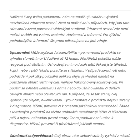
Nařízení Evropského parlamentu nám neumožňují uvádět u výrobků
neschválená zdravotní tvrzení. Není to možné ani v případech, kdy jsou tato
zdravotní tvrzení potvrzená vědeckými studiemi. Zdravotní tvrzení zde není
možné uvádět ani v rámci osobních zkušeností a referencí. Pro zjištění
podrobnějších informací Vás proto odkazujeme na jiné zdroje.
Upozornění:
Může zvyšovat fotosenzibilitu – po nanesení produktu se
vyhněte slunečnímu/ UV záření až 12 hodin. Přecitlivělá pokožka může
reagovat podrážděním. Uchovávejte mimo dosah dětí. Pokud jste těhotná,
kojící, nebo v péči lékaře, poraďte se s lékařem. V případě zarudnutí nebo
podráždění pokožky po lokální aplikaci oleje, je vhodné nanést na
postiženou oblast rostlinný olej, nejlépe frakcionovaný kokosový olej. Při
použití se vyhněte kontaktu s očima nebo do ušního kanálu či dalších
citlivých oblastí nebo otevřených ran. V případě, že se tak stane, olej
vyplachujte olejem, nikoliv vodou. Tyto informace o produktu nejsou určeny
k diagnostice, léčení, prevenci či k omezení jakéhokoliv onemocnění. Žádné
z uvedených produktů na těchto stránkách nenahrazují léčiva či lékařskou
péči a nejsou náhradou pestré stravy. Tento produkt není určen k
diagnostice, léčení, prevenci či předcházení jakékoli nemoci.
Odmítnutí zodpovědnosti:
Celý obsah této webové stránky vychází z názorů