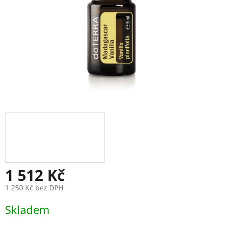
1 512 Kč
1 250 Kč bez DPH
Měrná
Skladem
cena: