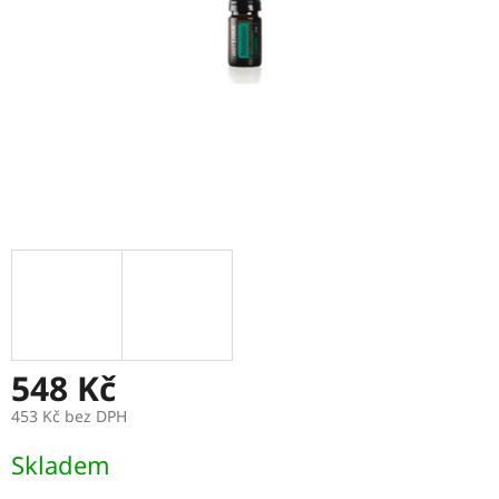
548 Kč
453 Kč bez DPH
Měrná
Skladem
cena: