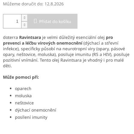
Můžeme doručit do:
12.8.2026
Přidat do košíku
doterra
Ravintsara
je velmi důležitý esenciální olej
pro
prevenci a léčbu virových onemocnění
(dýchací a střevní
infekce), specificky působí na neurotropní viry (opary, pásové
opary, neštovice, moluska), posiluje imunitu (RS a HIV), posiluje
pozitivní vnímání. Tento olej Ravintsara je vhodný i pro malé
děti.
Může pomoci při:
oparech
moluska
neštovice
dýchací onemocnění
posílení imunity