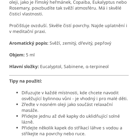
oleji, jako je římský heřmánek, Copaiba, Eukalyptus nebo
Rosemary, povzbudíte tak svěží atmosféru. Má i skvělé
čisticí vlastnosti.
Pročišťuje ovzduší. Skvěle čistí povrchy. Najde uplatnění i
v meditační praxi.
Aromatický popis:
Svěží, zemitý, dřevitý, pepřový
Objem:
5 ml
Hlavní složky:
Eucalyptol, Sabinene, α-terpineol
Tipy na použití:
Difuzujte v každé místnosti, kde chcete navodit
osvěžující bylinnou vůni - je vhodný i pro malé děti.
Zřeďte v nosném oleji jako součást relaxační
masáže.
Přidejte jednu až dvě kapky do uklidňující solné
lázně.
Přidejte několik kapek do stříkací láhve s vodou a
stříkejte na povrchy nebo ruce.