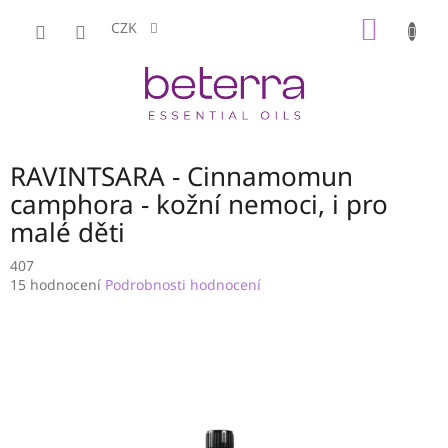
Přejít
NÁKUP
na
CZK
obsah
KOŠÍK
RAVINTSARA - Cinnamomun
camphora - kožní nemoci, i pro
malé děti
407
Průměrné
15 hodnocení
Podrobnosti hodnocení
hodnocení
produktu
je
3,6
z
5
hvězdiček.