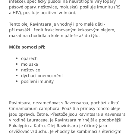
infekce), specificky působí na neurotropní viry (opary,
pásové opary, neštovice, moluska), posiluje imunitu (RS
a HIV), posiluje pozitivní vnímání.
Tento olej Ravintsara je vhodný i pro malé děti -
při masáži : ředit frakcionovaným kokosovým olejem,
mazat na chodidla a kolem páteře až do týlu.
Může pomoci při:
oparech
moluska
neštovice
dýchací onemocnění
posílení imunity
Ravintsara, nezameňovat s Ravensarou, pochází z listů
Cinnamomum camphora. Použití a přínosy tohoto oleje
jsou opravdu četné. Přestože jsou Ravintsara a Ravensara
v rodině Lauraceae, je Ravintsara mírnější a podobnější
Eukalyptu a Kafru. Olej Ravintsara je účinný jako
osvěžovač vzduchu. Je vhodný ke kombinaci s éterickými