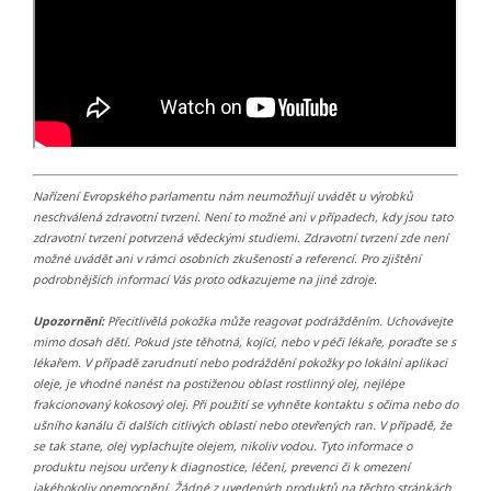
Nařízení Evropského parlamentu nám neumožňují uvádět u výrobků
neschválená zdravotní tvrzení. Není to možné ani v případech, kdy jsou tato
zdravotní tvrzení potvrzená vědeckými studiemi. Zdravotní tvrzení zde není
možné uvádět ani v rámci osobních zkušeností a referencí. Pro zjištění
podrobnějších informací Vás proto odkazujeme na jiné zdroje.
Upozornění:
Přecitlivělá pokožka může reagovat podrážděním. Uchovávejte
mimo dosah dětí. Pokud jste těhotná, kojící, nebo v péči lékaře, poraďte se s
lékařem. V případě zarudnutí nebo podráždění pokožky po lokální aplikaci
oleje, je vhodné nanést na postiženou oblast rostlinný olej, nejlépe
frakcionovaný kokosový olej. Při použití se vyhněte kontaktu s očima nebo do
ušního kanálu či dalších citlivých oblastí nebo otevřených ran. V případě, že
se tak stane, olej vyplachujte olejem, nikoliv vodou. Tyto informace o
produktu nejsou určeny k diagnostice, léčení, prevenci či k omezení
jakéhokoliv onemocnění. Žádné z uvedených produktů na těchto stránkách