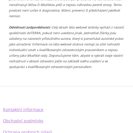
nenahrazují léčiva či lékařskou péči a nejsou náhradou pestré stravy. Tento
produkt není určen k diagnostice, léčení, prevenci či předcházení jakékoli
nemoci.
Odmítnutí zodpovědnosti:
Celý obsah této webové stránky vychází z názorů
společnosti doTERRA, pokud není uvedeno jinak. Jednotlivé články jsou
založeny na názorech příslušného autora, který si ponechává autorské právo
jako označené. Informace na této webové stránce nemají za účel nahradit
individuální vztah s kvalifikovaným zdravotnickým pracovníkem a nejsou
určeny jako lékařské rady. Doporučujeme Vám, abyste si vybrali svoje vlastní
rozhodnutí v oblasti zdravotní péče na základě svého uvážení a ve
spolupráci s kvalifikovaným zdravotnickým personálem.
Z
á
p
a
Kontaktní informace
t
í
Obchodní podmínky
Ochrana osobních údajů