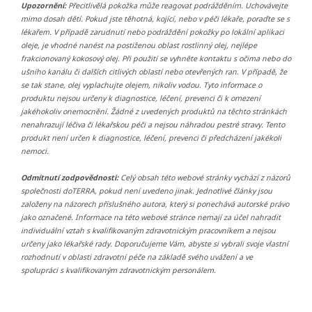
Upozornění:
Přecitlivělá pokožka může reagovat podrážděním. Uchovávejte
mimo dosah dětí. Pokud jste těhotná, kojící, nebo v péči lékaře, poraďte se s
lékařem. V případě zarudnutí nebo podráždění pokožky po lokální aplikaci
oleje, je vhodné nanést na postiženou oblast rostlinný olej, nejlépe
frakcionovaný kokosový olej. Při použití se vyhněte kontaktu s očima nebo do
ušního kanálu či dalších citlivých oblastí nebo otevřených ran. V případě, že
se tak stane, olej vyplachujte olejem, nikoliv vodou. Tyto informace o
produktu nejsou určeny k diagnostice, léčení, prevenci či k omezení
jakéhokoliv onemocnění. Žádné z uvedených produktů na těchto stránkách
nenahrazují léčiva či lékařskou péči a nejsou náhradou pestré stravy. Tento
produkt není určen k diagnostice, léčení, prevenci či předcházení jakékoli
nemoci.
Odmítnutí zodpovědnosti:
Celý obsah této webové stránky vychází z názorů
společnosti doTERRA, pokud není uvedeno jinak. Jednotlivé články jsou
založeny na názorech příslušného autora, který si ponechává autorské právo
jako označené. Informace na této webové stránce nemají za účel nahradit
individuální vztah s kvalifikovaným zdravotnickým pracovníkem a nejsou
určeny jako lékařské rady. Doporučujeme Vám, abyste si vybrali svoje vlastní
rozhodnutí v oblasti zdravotní péče na základě svého uvážení a ve
spolupráci s kvalifikovaným zdravotnickým personálem.