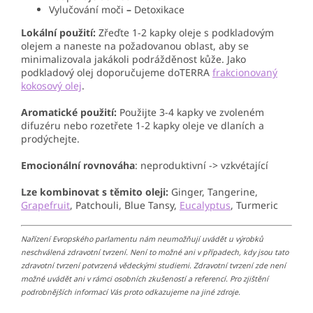
Vylučování moči
–
Detoxikace
Lokální použití:
Zřeďte 1-2 kapky oleje s podkladovým
olejem a naneste na požadovanou oblast, aby se
minimalizovala jakákoli podrážděnost kůže. Jako
podkladový olej doporučujeme doTERRA
frakcionovaný
kokosový olej
.
Aromatické použití:
Použijte 3-4 kapky ve zvoleném
difuzéru
nebo rozetřete 1-2 kapky oleje ve dlaních a
prodýchejte.
Emocionální
rovnováha
: neproduktivní -> vzkvétající
Lze kombinovat s těmito oleji:
Ginger, Tangerine,
Grapefruit
, Patchouli, Blue Tansy,
Eucalyptus
, Turmeric
Nařízení Evropského parlamentu nám neumožňují uvádět u výrobků
neschválená zdravotní tvrzení. Není to možné ani v případech, kdy jsou tato
zdravotní tvrzení potvrzená vědeckými studiemi. Zdravotní tvrzení zde není
možné uvádět ani v rámci osobních zkušeností a referencí. Pro zjištění
podrobnějších informací Vás proto odkazujeme na jiné zdroje.