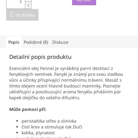
Do košíku
Popis
Podobné (8)
Diskuze
Detailní popis produktu
Esenciální olej Fennel je vyráběný parní destilací z
fenyklových semínek. Fenykl je známý pro svou sladkou
vůni a účinky přispívající normálnímu trávení.
Masáž s
tímto olejem ocení hlavně budoucí maminky.
Poznejte
uklidňující a povzbuzující aroma fenyklu přidáním pár
kapek olejíčku do vašeho difuzéru.
Může pomoci při:
peristaltika střev a slinivka
čistí krev a stimuluje tok žluči
kolika, plynatost