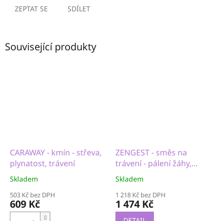
ZEPTAT SE
SDÍLET
Související produkty
CARAWAY - kmín - střeva,
ZENGEST - směs na
plynatost, trávení
trávení - pálení žáhy,
reflux, rozpouštění
Skladem
Skladem
hlenu, střevní obtíže
503 Kč bez DPH
1 218 Kč bez DPH
609 Kč
1 474 Kč
DETAIL