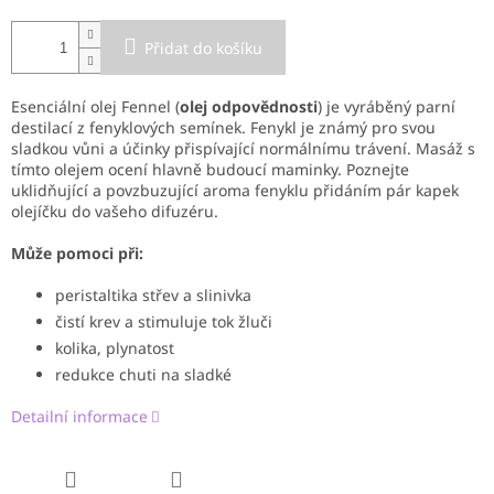
Přidat do košíku
Esenciální olej Fennel (
olej odpovědnosti
) je vyráběný parní
destilací z fenyklových semínek. Fenykl je známý pro svou
sladkou vůni a účinky přispívající normálnímu trávení.
Masáž s
tímto olejem ocení hlavně budoucí maminky.
Poznejte
uklidňující a povzbuzující aroma fenyklu přidáním pár kapek
olejíčku do vašeho difuzéru.
Může pomoci při:
peristaltika střev a slinivka
čistí krev a stimuluje tok žluči
kolika, plynatost
redukce chuti na sladké
Detailní informace