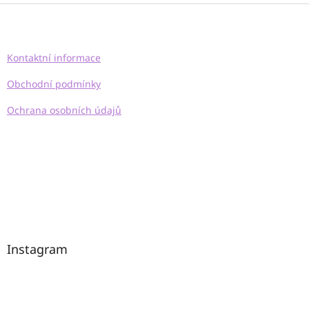
Z
á
p
a
Kontaktní informace
t
í
Obchodní podmínky
Ochrana osobních údajů
Instagram