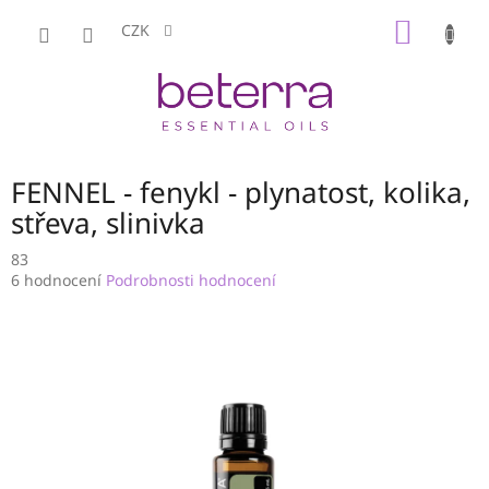
Přejít
NÁKUP
na
CZK
obsah
KOŠÍK
FENNEL - fenykl - plynatost, kolika,
střeva, slinivka
83
Průměrné
6 hodnocení
Podrobnosti hodnocení
hodnocení
produktu
je
3,3
z
5
hvězdiček.