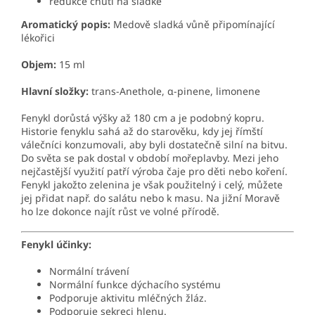
redukce chuti na sladké
Aromatický popis:
Medově sladká vůně připomínající
lékořici
Objem:
15 ml
Hlavní složky:
trans-Anethole, α-pinene, limonene
Fenykl dorůstá výšky až 180 cm a je podobný kopru.
Historie fenyklu sahá až do starověku, kdy jej římští
válečníci konzumovali, aby byli dostatečně silní na bitvu.
Do světa se pak dostal v období mořeplavby. Mezi jeho
nejčastější využití patří výroba čaje pro děti nebo koření.
Fenykl jakožto zelenina je však použitelný i celý, můžete
jej přidat např. do salátu nebo k masu. Na jižní Moravě
ho lze dokonce najít růst ve volné přírodě.
Fenykl účinky:
Normální trávení
Normální funkce dýchacího systému
Podporuje aktivitu mléčných žláz.
Podporuje sekreci hlenu.