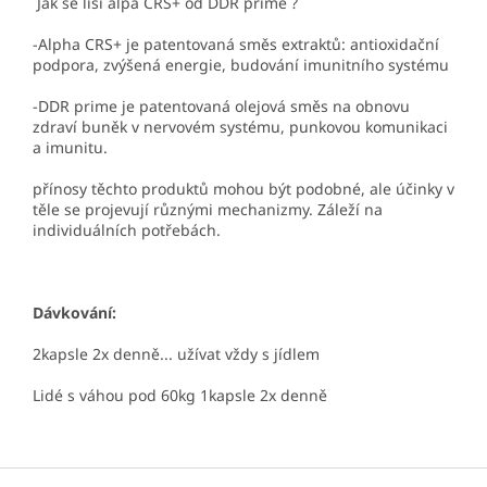
Jak se liší alpa CRS+ od DDR prime ?
-Alpha CRS+ je patentovaná směs extraktů: antioxidační
podpora, zvýšená energie, budování imunitního systému
-DDR prime je patentovaná olejová směs na obnovu
zdraví buněk v nervovém systému, punkovou komunikaci
a imunitu.
přínosy těchto produktů mohou být podobné, ale účinky v
těle se projevují různými mechanizmy. Záleží na
individuálních potřebách.
Dávkování:
2kapsle 2x denně... užívat vždy s jídlem
Lidé s váhou pod 60kg 1kapsle 2x denně
Z