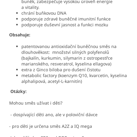
buněk, zabezpečuje vysokou úroveň energie
a
vitality.
chrání buň
kovou DNA
podporuje zdravé buněčné imunitní funkce
podporuje duševní jasnost a funkci mozku
Obsahuje:
patentovanou antioxidační buněčnou směs na
dlouhověkost: množství silných polyfenolů
(bajkalín, kurkumin, silymarin z ostropestřce
marianského, resveratrol, kyselina ellagova)
extra z Ginco biloba pro dušení čistotu
metabolic factory (koenzym Q10, kvarcetin, kyselina
alphalipová, acetyl-L-karnitín)
Otázky:
Mohou směs užívat i děti?
- dospívající děti ano, ale v poloviční dávce
- pro děti je určena směs A2Z a IQ mega