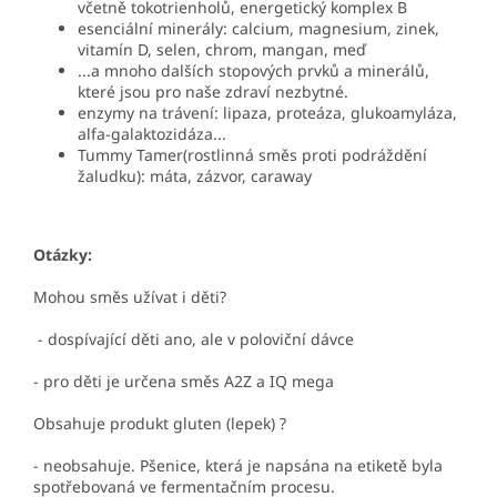
včetně
tokotrienholů, energetický komplex B
esenciální minerály: calcium,
magnesium, zinek,
vitamín D, selen, chrom, mangan, meď
...a mnoho dalších stopových prvků a minerálů,
které jsou pro naše zdraví nezbytné.
enzymy na trávení: lipaza, proteáza, glukoamyláza,
alfa-galaktozidáza...
Tummy Tamer(rostlinná směs proti podráždění
žaludku): máta, zázvor, caraway
Otázky:
Mohou směs užívat i děti?
- dospívající děti ano, ale v poloviční dávce
- pro děti je určena směs A2Z a IQ mega
Obsahuje produkt gluten (lepek) ?
- neobsahuje. Pšenice, která je napsána na etiketě byla
spotřebovaná ve fermentačním procesu.