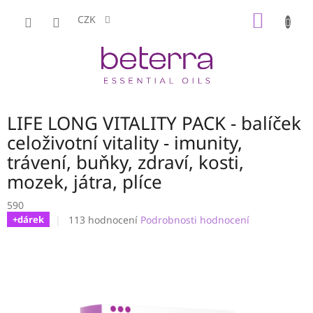
Přejít
NÁKUP
na
CZK
obsah
KOŠÍK
LIFE LONG VITALITY PACK - balíček
celoživotní vitality - imunity,
trávení, buňky, zdraví, kosti,
mozek, játra, plíce
590
Průměrné
113 hodnocení
Podrobnosti hodnocení
+dárek
hodnocení
produktu
je
3,1
z
5
hvězdiček.