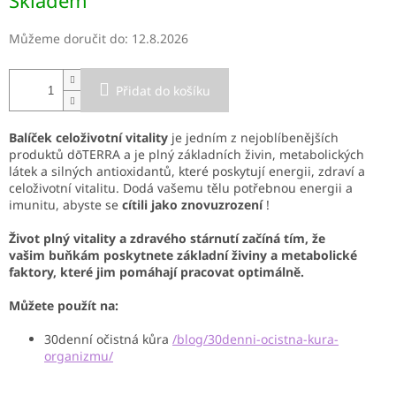
Skladem
cena:
Můžeme doručit do:
12.8.2026
Přidat do košíku
Balíček celoživotní vitality
je jedním
z nejoblíbenějších
produktů dōTERRA a je plný základních živin, metabolických
látek a silných antioxidantů, které poskytují energii, zdraví a
celoživotní vitalitu. Dodá vašemu tělu potřebnou energii a
imunitu, abyste se
cítili jako znovuzrození
!
Život plný vitality a zdravého stárnutí začíná tím, že
vašim buňkám poskytnete základní živiny a metabolické
faktory, které jim pomáhají pracovat optimálně.
Můžete použít na:
30denní očistná kůra
/blog/30denni-ocistna-kura-
organizmu/