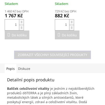
komplex fytoestogenů
esenciální komplex
Skladem
Skladem
pro 40+ - hormonální
kostní výživy - zdravé
rovnováha, zdraví kosti,
1 460 Kč bez DPH
kosti, hustota kostí
729 Kč bez DPH
1 767 Kč
882 Kč
srdce a prsní tkáň
Do košíku
Do košíku
ZOBRAZIT VŠECHNY SOUVISEJÍCÍ PRODUKTY
Popis
Diskuze
Detailní popis produktu
Balíček celoživotní vitality
je jedním
z nejoblíbenějších
produktů dōTERRA a je plný základních živin,
metabolických látek a silných antioxidantů, které
poskytují energii, zdraví a celoživotní vitalitu. Dodá