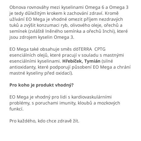
Obnova rovnováhy mezi kyselinami Omega 6 a Omega 3
je tedy důležitým krokem k zachování zdraví. Kromě
užívání EO Mega je vhodné omezit příjem nezdravých
tuků a zvýšit konzumaci ryb, olivového oleje, ořechů a
semínek (zvláště lněného semínka a ořechů Inchi), které
jsou zdrojem kyselin Omega 3.
EO Mega také obsahuje směs dōTERRA CPTG
esenciálních olejů, které pracují v souladu s mastnými
esenciálními kyselinami.
Hřebíček, Tymián
(silné
antioxidanty, které podporují působení EO Mega a chrání
mastné kyseliny před oxidací).
Pro koho je produkt vhodný?
EO Mega je vhodný pro lidi s kardiovaskulárními
problémy, s poruchami imunity, kloubů a mozkových
funkcí.
Pro každého, kdo chce zdravě žít.