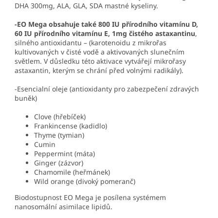
DHA 300mg, ALA, GLA, SDA mastné kyseliny.
-EO Mega obsahuje také 800 IU přírodního vitamínu D,
60 IU přírodního vitamínu E, 1mg čistého astaxantinu
,
silného antioxidantu – (karotenoidu z mikrořas
kultivovaných v čisté vodě a aktivovaných slunečním
světlem. V důsledku této aktivace vytvářejí mikrořasy
astaxantin, kterým se chrání před volnými radikály).
-Esencialní oleje (antioxidanty pro zabezpečení zdravých
buněk)
Clove (hřebíček)
Frankincense (kadidlo)
Thyme (tymian)
Cumin
Peppermint (máta)
Ginger (zázvor)
Chamomile (heřmánek)
Wild orange (divoký pomeranč)
Biodostupnost EO Mega je posílena systémem
nanosomální asimilace lipidů.