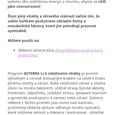
vašemu tělu potřebnou energii a imunitu, abyste se
cítili
jako znovuzrození
!
Život plný vitality a zdravého stárnutí začíná tím, že
vašim buňkám poskytnete základní živiny a
metabolické faktory, které jim pomáhají pracovat
optimálně.
Můžete použít na:
30denní očistná kůra
/blog/30denni-ocistna-kura-
organizmu/
Program
dōTERRA LLV celoživotní vitality
je prvním
výhodným a cenově dostupným krokem na cestě k životu
plnému vitality a zdraví. Naše celoživotní zdraví a vitalita
závisí na mnoha faktorech, včetně stravy, fyzické aktivity,
hmotnosti, odpočinku, zvládání stresu, vystavení toxinům
a genetické predispozici
k nemoci nebo zdraví. Zatímco
některé z těchto proměn jsou mimo naši kontrolu,
průlomový vědecký výzkum odhaluje mnoho způsobů,
které můžeme ovlivnit
a dokonce i kontrolovat - důležité