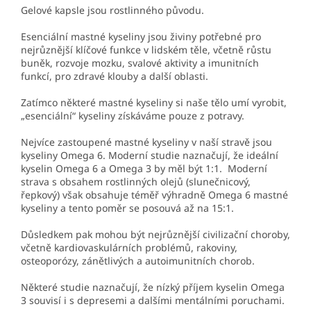
Gelové kapsle jsou rostlinného původu.
Esenciální mastné kyseliny jsou živiny potřebné pro
nejrůznější klíčové funkce v lidském těle, včetně růstu
buněk, rozvoje mozku, svalové aktivity a imunitních
funkcí, pro zdravé klouby a další oblasti.
Zatímco některé mastné kyseliny si naše tělo umí vyrobit,
„esenciální“ kyseliny získáváme pouze z potravy.
Nejvíce zastoupené mastné kyseliny v naší stravě jsou
kyseliny Omega 6. Moderní studie naznačují, že ideální
kyselin Omega 6 a Omega 3 by měl být 1:1. Moderní
strava s obsahem rostlinných olejů (slunečnicový,
řepkový) však obsahuje téměř výhradně Omega 6 mastné
kyseliny a tento poměr se posouvá až na 15:1.
Důsledkem pak mohou být nejrůznější civilizační choroby,
včetně kardiovaskulárních problémů, rakoviny,
osteoporózy, zánětlivých a autoimunitních chorob.
Některé studie naznačují, že nízký příjem kyselin Omega
3 souvisí i s depresemi a dalšími mentálními poruchami.