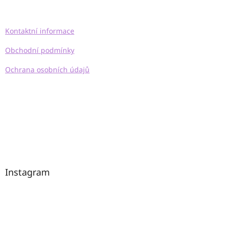
á
p
a
Kontaktní informace
t
í
Obchodní podmínky
Ochrana osobních údajů
Instagram