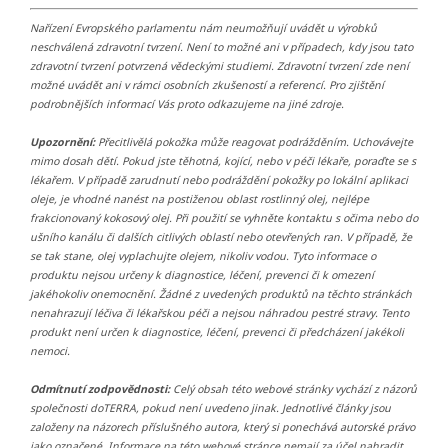
Nařízení Evropského parlamentu nám neumožňují uvádět u výrobků
neschválená zdravotní tvrzení. Není to možné ani v případech, kdy jsou tato
zdravotní tvrzení potvrzená vědeckými studiemi. Zdravotní tvrzení zde není
možné uvádět ani v rámci osobních zkušeností a referencí. Pro zjištění
podrobnějších informací Vás proto odkazujeme na jiné zdroje.
Upozornění:
Přecitlivělá pokožka může reagovat podrážděním. Uchovávejte
mimo dosah dětí. Pokud jste těhotná, kojící, nebo v péči lékaře, poraďte se s
lékařem. V případě zarudnutí nebo podráždění pokožky po lokální aplikaci
oleje, je vhodné nanést na postiženou oblast rostlinný olej, nejlépe
frakcionovaný kokosový olej. Při použití se vyhněte kontaktu s očima nebo do
ušního kanálu či dalších citlivých oblastí nebo otevřených ran. V případě, že
se tak stane, olej vyplachujte olejem, nikoliv vodou. Tyto informace o
produktu nejsou určeny k diagnostice, léčení, prevenci či k omezení
jakéhokoliv onemocnění. Žádné z uvedených produktů na těchto stránkách
nenahrazují léčiva či lékařskou péči a nejsou náhradou pestré stravy. Tento
produkt není určen k diagnostice, léčení, prevenci či předcházení jakékoli
nemoci.
Odmítnutí zodpovědnosti:
Celý obsah této webové stránky vychází z názorů
společnosti doTERRA, pokud není uvedeno jinak. Jednotlivé články jsou
založeny na názorech příslušného autora, který si ponechává autorské právo
jako označené. Informace na této webové stránce nemají za účel nahradit