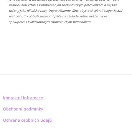
individuální vztah s kvalifikovaným zdravotnickým pracovníkem a nejsou
určeny jako lékařské rady. Doporučujeme Vám, abyste si vybrali svoje vlastní
rozhodnutí v oblasti zdravotní péče na základě svého uvážení a ve
spolupráci s kvalifikovaným zdravotnickým personálem.
Z
á
p
a
Kontaktní informace
t
í
Obchodní podmínky
Ochrana osobních údajů