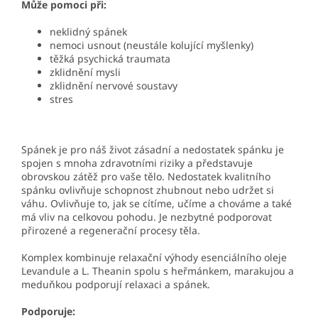
Může pomoci při:
neklidný spánek
nemoci usnout (neustále kolující myšlenky)
těžká psychická traumata
zklidnění mysli
zklidnění nervové soustavy
stres
Spánek je pro náš život zásadní a nedostatek spánku je
spojen s mnoha zdravotními riziky a představuje
obrovskou zátěž pro vaše tělo. Nedostatek kvalitního
spánku ovlivňuje schopnost zhubnout nebo udržet si
váhu. Ovlivňuje to, jak se cítíme, učíme a chováme a také
má vliv na celkovou pohodu. Je nezbytné podporovat
přirozené a regenerační procesy těla.
Komplex kombinuje relaxační výhody esenciálního oleje
Levandule a L. Theanin spolu s heřmánkem, marakujou a
meduňkou podporují relaxaci a spánek.
Podporuje: