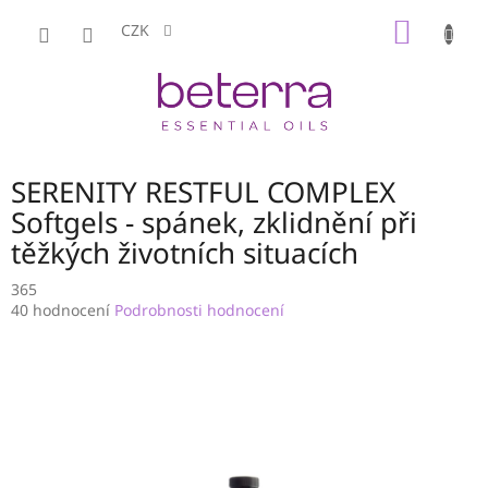
Přejít
NÁKUP
na
CZK
obsah
KOŠÍK
SERENITY RESTFUL COMPLEX
Softgels - spánek, zklidnění při
těžkých životních situacích
365
Průměrné
40 hodnocení
Podrobnosti hodnocení
hodnocení
produktu
je
3,3
z
5
hvězdiček.