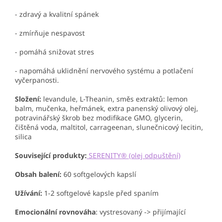
- zdravý a kvalitní spánek
- zmírňuje nespavost
- pomáhá snižovat stres
- napomáhá uklidnění nervového systému a potlačení
vyčerpanosti.
Složení:
levandule, L-Theanin, směs extraktů: lemon
balm, mučenka, heřmánek, extra panenský olivový olej,
potravinářský škrob bez modifikace GMO, glycerin,
čištěná voda, maltitol, carrageenan, slunečnicový lecitin,
silica
Související produkty:
SERENITY® (olej odpuštění)
Obsah balení:
60 softgelových kapslí
Užívání:
1-2 softgelové kapsle před spaním
Emocionální
rovnováha
: vystresovaný -> přijímající