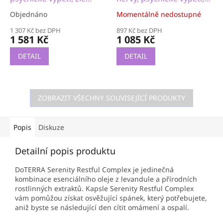
myšlenky
zlé myšlenky
Objednáno
Momentálně nedostupné
1 307 Kč bez DPH
897 Kč bez DPH
1 581 Kč
1 085 Kč
DETAIL
DETAIL
ZOBRAZIT VŠECHNY SOUVISEJÍCÍ PRODUKTY
Popis
Diskuze
Detailní popis produktu
DoTERRA Serenity Restful Complex je jedinečná
kombinace esenciálního oleje z levandule a přírodních
rostlinných extraktů. Kapsle Serenity Restful Complex
vám pomůžou získat osvěžující spánek, který potřebujete,
aniž byste se následující den cítit omámení a ospalí.