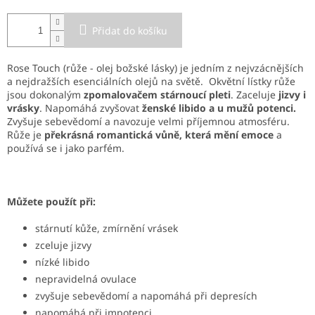
Přidat do košíku
Rose Touch (růže - olej božské lásky) je jedním z nejvzácnějších
a nejdražších esenciálních olejů na světě. Okvětní lístky růže
jsou dokonalým
zpomalovačem stárnoucí pleti
. Zaceluje
jizvy i
vrásky
. Napomáhá zvyšovat
ženské libido a u mužů potenci.
Zvyšuje sebevědomí a navozuje velmi příjemnou atmosféru.
Růže je
překrásná romantická vůně, která mění emoce
a
používá se i jako parfém.
Můžete použít při:
stárnutí kůže, zmírnění vrásek
zceluje jizvy
nízké libido
nepravidelná ovulace
zvyšuje sebevědomí a napomáhá při depresích
napomáhá při impotenci