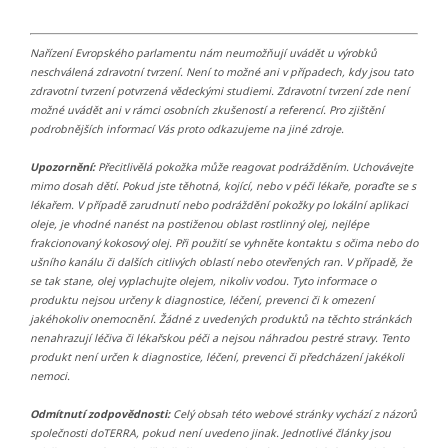
Nařízení Evropského parlamentu nám neumožňují uvádět u výrobků
neschválená zdravotní tvrzení. Není to možné ani v případech, kdy jsou tato
zdravotní tvrzení potvrzená vědeckými studiemi. Zdravotní tvrzení zde není
možné uvádět ani v rámci osobních zkušeností a referencí. Pro zjištění
podrobnějších informací Vás proto odkazujeme na jiné zdroje.
Upozornění:
Přecitlivělá pokožka může reagovat podrážděním. Uchovávejte
mimo dosah dětí. Pokud jste těhotná, kojící, nebo v péči lékaře, poraďte se s
lékařem. V případě zarudnutí nebo podráždění pokožky po lokální aplikaci
oleje, je vhodné nanést na postiženou oblast rostlinný olej, nejlépe
frakcionovaný kokosový olej. Při použití se vyhněte kontaktu s očima nebo do
ušního kanálu či dalších citlivých oblastí nebo otevřených ran. V případě, že
se tak stane, olej vyplachujte olejem, nikoliv vodou. Tyto informace o
produktu nejsou určeny k diagnostice, léčení, prevenci či k omezení
jakéhokoliv onemocnění. Žádné z uvedených produktů na těchto stránkách
nenahrazují léčiva či lékařskou péči a nejsou náhradou pestré stravy. Tento
produkt není určen k diagnostice, léčení, prevenci či předcházení jakékoli
nemoci.
Odmítnutí zodpovědnosti:
Celý obsah této webové stránky vychází z názorů
společnosti doTERRA, pokud není uvedeno jinak. Jednotlivé články jsou