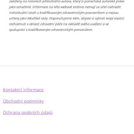
založeny na názorech příslušného autora, který si ponechává autorské právo
jako označené. Informace na této webové stránce nemají za účel nahradit
individuální vztah s kvalifikovaným zdravotnickým pracovníkem a nejsou
určeny jako lékařské rady. Doporučujeme Vám, abyste si vybrali svoje vlastní
rozhodnutí v oblasti zdravotní péče na základě svého uvážení a ve
spolupráci s kvalifikovaným zdravotnickým personálem.
Z
á
p
a
Kontaktní informace
t
í
Obchodní podmínky
Ochrana osobních údajů