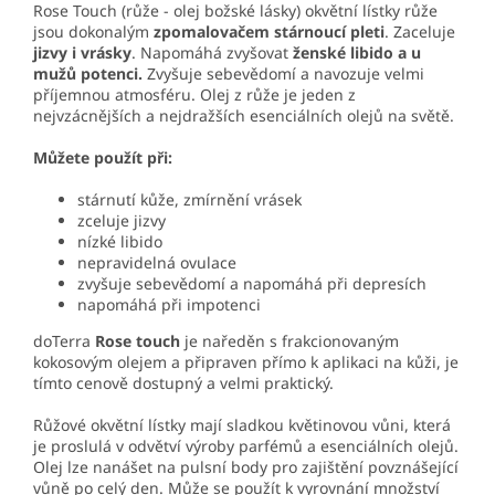
Rose Touch (růže - olej božské lásky) okvětní lístky růže
jsou dokonalým
zpomalovačem stárnoucí pleti
. Zaceluje
jizvy i vrásky
. Napomáhá zvyšovat
ženské libido a u
mužů potenci.
Zvyšuje sebevědomí a navozuje velmi
příjemnou atmosféru. Olej z růže je jeden z
nejvzácnějších a nejdražších esenciálních olejů na světě.
Můžete použít při:
stárnutí kůže, zmírnění vrásek
zceluje jizvy
nízké libido
nepravidelná ovulace
zvyšuje sebevědomí a napomáhá při depresích
napomáhá při impotenci
doTerra
Rose touch
je naředěn s frakcionovaným
kokosovým olejem a připraven přímo k aplikaci na kůži, je
tímto cenově dostupný a velmi praktický.
Růžové okvětní lístky mají sladkou květinovou vůni, která
je proslulá v odvětví výroby parfémů a esenciálních olejů.
Olej lze nanášet na pulsní body pro zajištění povznášející
vůně po celý den. Může se použít k vyrovnání množství