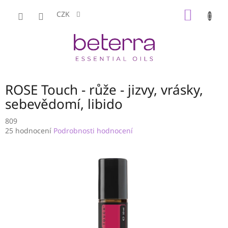
Přejít
NÁKUP
na
CZK
obsah
KOŠÍK
ROSE Touch - růže - jizvy, vrásky,
sebevědomí, libido
809
Průměrné
25 hodnocení
Podrobnosti hodnocení
hodnocení
produktu
je
3,8
z
5
hvězdiček.