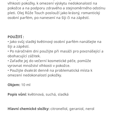
vlhkosti pokožky, k omezení výskytu nedokonalostí na
pokožce a na podporu zdravého a stejnoměrného odstínu
pleti. Olej Růže Touch poslouží jako krásný, romantický
osobní parfém, po nanesení na šíji či na zápěstí.
POUŽITÍ :
• Jako svůj sladký květinový osobní parfém nanášejte na
šíji a zápěstí.
• Po náročném dni použijte při masáži pro povznášející a
obohacující zážitek.
• Zařaďte jej do večerní kosmetické péče, pomůže
vyrovnat množství vlhkosti v pokožce.
• Použijte dvakrát denně na problematická místa k
omezení nedokonalostí pokožky.
Objem:
10 ml
Popis vůní:
květinová, suchá, sladká
Hlavní chemické složky:
citronellol, geraniol, nerol