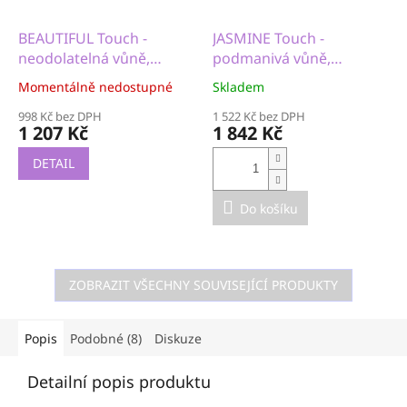
BEAUTIFUL Touch -
JASMINE Touch -
neodolatelná vůně,
podmanivá vůně,
motivace, radost, slast
afrodiziaku, přitažlivost,
Momentálně nedostupné
Skladem
atraktivita
998 Kč bez DPH
1 522 Kč bez DPH
1 207 Kč
1 842 Kč
DETAIL
Do košíku
ZOBRAZIT VŠECHNY SOUVISEJÍCÍ PRODUKTY
Popis
Podobné (8)
Diskuze
Detailní popis produktu