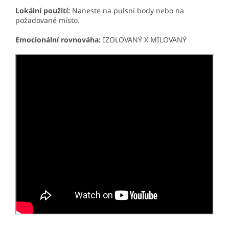
Lokální použití:
Naneste na pulsní body nebo na
požadované místo.
Emocionální rovnováha:
IZOLOVANÝ X MILOVANÝ