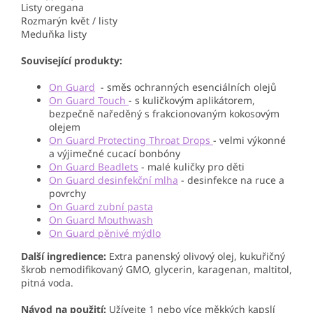
Listy oregana
Rozmarýn květ / listy
Meduňka listy
Související produkty:
On Guard
- směs ochranných esenciálních olejů
On Guard Touch
- s kuličkovým aplikátorem,
bezpečně naředěný s frakcionovaným kokosovým
olejem
On Guard Protecting Throat Drops
- velmi výkonné
a výjimečné cucací bonbóny
On Guard Beadlets
- malé kuličky pro děti
On Guard desinfekční mlha
- desinfekce na ruce a
povrchy
On Guard zubní pasta
On Guard Mouthwash
On Guard pěnivé mýdlo
Další ingredience:
Extra panenský olivový olej, kukuřičný
škrob nemodifikovaný GMO, glycerin, karagenan, maltitol,
pitná voda.
Návod na použití:
Užívejte 1 nebo více měkkých kapslí