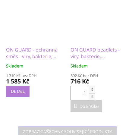
ON GUARD - ochranná
ON GUARD beadlets -
směs - viry, bakterie,
viry, bakterie,
streptokoky
streptokoky, desinfekce
Skladem
Skladem
úst
1 310 Kč bez DPH
592 Kč bez DPH
1 585 Kč
716 Kč
DETAIL
Do košíku
ZOBRAZIT VŠECHNY SOUVISEJÍCÍ PRODUKTY