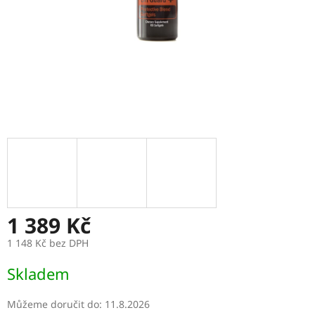
1 389 Kč
1 148 Kč bez DPH
Měrná
Skladem
cena:
Můžeme doručit do:
11.8.2026