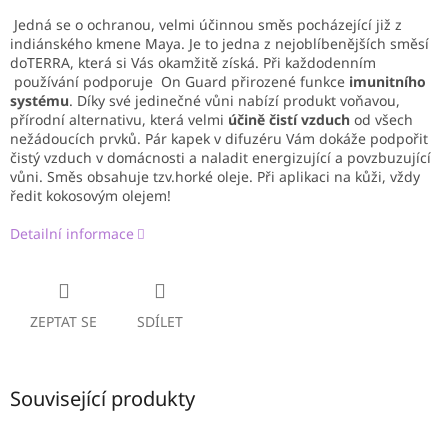
Jedná se o ochranou, velmi účinnou směs pocházející již z
indiánského kmene Maya. Je to jedna z nejoblíbenějších směsí
doTERRA, která si Vás okamžitě získá. Při každodenním
používání podporuje On Guard přirozené funkce
imunitního
systému
. Díky své jedinečné vůni nabízí produkt voňavou,
přírodní alternativu, která velmi
účině čistí vzduch
od všech
nežádoucích prvků. Pár kapek v difuzéru Vám dokáže podpořit
čistý vzduch v domácnosti a naladit energizující a povzbuzující
vůni. Směs obsahuje tzv.horké oleje. Při aplikaci na kůži, vždy
ředit kokosovým olejem!
Detailní informace
ZEPTAT SE
SDÍLET
Související produkty