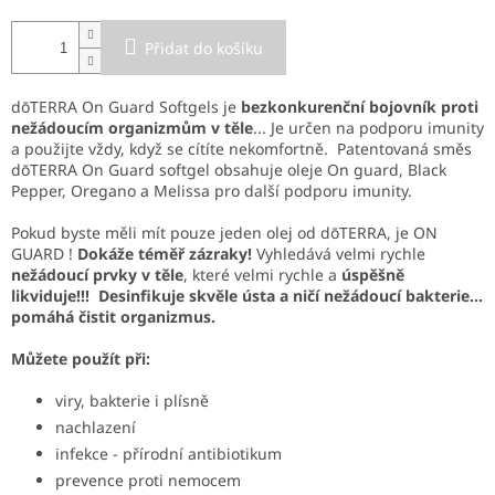
Přidat do košíku
dōTERRA On Guard Softgels je
bezkonkurenční bojovník proti
nežádoucím organizmům v těle
... Je určen na podporu imunity
a použijte vždy, když se cítíte nekomfortně. Patentovaná směs
dōTERRA On Guard softgel obsahuje oleje On guard, Black
Pepper, Oregano a Melissa pro další podporu imunity.
Pokud byste měli mít pouze jeden olej od dōTERRA, je ON
GUARD !
Dokáže téměř zázraky!
Vyhledává velmi rychle
nežádoucí prvky v těle
, které velmi rychle a
úspěšně
likviduje!!! Desinfikuje skvěle ústa a ničí nežádoucí bakterie...
pomáhá čistit organizmus.
Můžete použít při:
viry, bakterie i plísně
nachlazení
infekce - přírodní antibiotikum
prevence proti nemocem