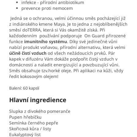
infekce - přírodní antibiotikum
prevence proti nemocem
Jedná se o ochranou, velmi účinnou směs pocházející již
z indiánského kmene Maya. Je to jedna z nejoblíbenějších
směsí doTERRA, která si Vás okamžitě získá. Při
každodenním používání podporuje On Guard přirozené
funkce
imunitního systému
. Díky své jedinečné vůni
nabízí produkt voňavou, přírodní alternativu, která velmi
účině čistí vzduch
od všech nežádoucích prvků. Pár
kapek v difuzéru Vám dokáže podpořit čistý vzduch v
domácnosti a naladit energizující a povzbuzující vůni.
Směs obsahuje tzv.horké oleje. Při aplikaci na kůži, vždy
ředit kokosovým olejem!
Balení: 60 kapslí
Hlavní ingredience
Slupka z divokého pomeranče
Pupen hřebíčku
Semínka černého pepře
Skořicová kůra / listy
Eukalyptový list