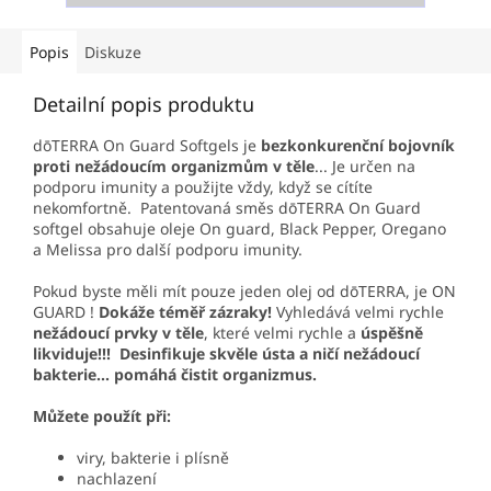
Popis
Diskuze
Detailní popis produktu
dōTERRA On Guard Softgels je
bezkonkurenční bojovník
proti nežádoucím organizmům v těle
... Je určen na
podporu imunity a použijte vždy, když se cítíte
nekomfortně. Patentovaná směs dōTERRA On Guard
softgel obsahuje oleje On guard, Black Pepper, Oregano
a Melissa pro další podporu imunity.
Pokud byste měli mít pouze jeden olej od dōTERRA, je ON
GUARD !
Dokáže téměř zázraky!
Vyhledává velmi rychle
nežádoucí prvky v těle
, které velmi rychle a
úspěšně
likviduje!!! Desinfikuje skvěle ústa a ničí nežádoucí
bakterie... pomáhá čistit organizmus.
Můžete použít při:
viry, bakterie i plísně
nachlazení