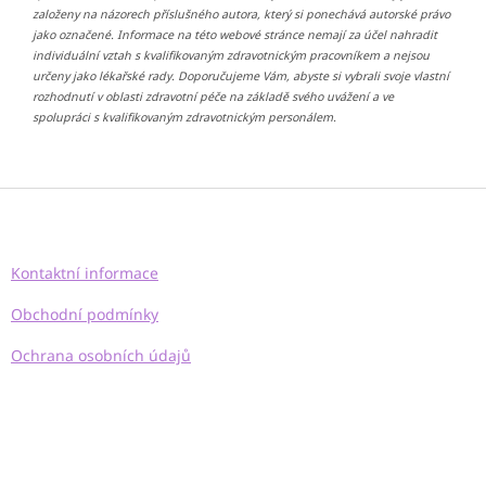
založeny na názorech příslušného autora, který si ponechává autorské právo
jako označené. Informace na této webové stránce nemají za účel nahradit
individuální vztah s kvalifikovaným zdravotnickým pracovníkem a nejsou
určeny jako lékařské rady. Doporučujeme Vám, abyste si vybrali svoje vlastní
rozhodnutí v oblasti zdravotní péče na základě svého uvážení a ve
spolupráci s kvalifikovaným zdravotnickým personálem.
Z
á
p
a
Kontaktní informace
t
í
Obchodní podmínky
Ochrana osobních údajů