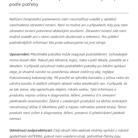
podle potřeby
Nařízení Evropského parlamentu nám neumožňují uvádět u výrobků
neschválená zdravotní tvrzení. Není to možné ani v případech, kdy jsou tato
zdravotní tvrzení potvrzená vědeckými studiemi. Zdravotní tvrzení zde není
možné uvádět ani v rámci osobních zkušeností a referencí. Pro zjištění
podrobnějších informací Vás proto odkazujeme na jiné zdroje.
Upozornění:
Přecitlivělá pokožka může reagovat podrážděním. Uchovávejte
mimo dosah dětí. Pokud jste těhotná, kojící, nebo v péči lékaře, poraďte se s
lékařem. V případě zarudnutí nebo podráždění pokožky po lokální aplikaci
oleje, je vhodné nanést na postiženou oblast rostlinný olej, nejlépe
frakcionovaný kokosový olej. Při použití se vyhněte kontaktu s očima nebo do
ušního kanálu či dalších citlivých oblastí nebo otevřených ran. V případě, že
se tak stane, olej vyplachujte olejem, nikoliv vodou. Tyto informace o
produktu nejsou určeny k diagnostice, léčení, prevenci či k omezení
jakéhokoliv onemocnění. Žádné z uvedených produktů na těchto stránkách
nenahrazují léčiva či lékařskou péči a nejsou náhradou pestré stravy. Tento
produkt není určen k diagnostice, léčení, prevenci či předcházení jakékoli
nemoci.
Odmítnutí zodpovědnosti:
Celý obsah této webové stránky vychází z názorů
společnosti doTERRA, pokud není uvedeno jinak. Jednotlivé články jsou