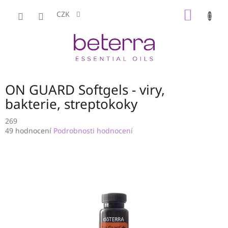
Přejít
NÁKUP
na
CZK
obsah
KOŠÍK
ON GUARD Softgels - viry,
bakterie, streptokoky
269
Průměrné
49 hodnocení
Podrobnosti hodnocení
hodnocení
produktu
je
2,9
z
5
hvězdiček.