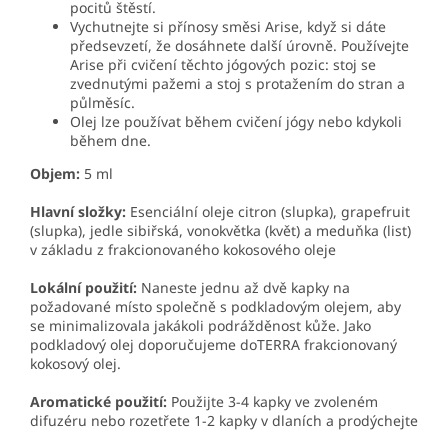
pocitů štěstí.
Vychutnejte si přínosy směsi Arise, když si dáte
předsevzetí, že dosáhnete další úrovně. Používejte
Arise při cvičení těchto jógových pozic: stoj se
zvednutými pažemi a stoj s protažením do stran a
půlměsíc.
Olej lze používat během cvičení jógy nebo kdykoli
během dne.
Objem:
5 ml
Hlavní složky:
Esenciální oleje citron (slupka), grapefruit
(slupka), jedle sibiřská, vonokvětka (květ) a meduňka (list)
v základu z frakcionovaného kokosového oleje
Lokální použití:
Naneste jednu až dvě kapky na
požadované místo společně s podkladovým olejem, aby
se minimalizovala jakákoli podrážděnost kůže. Jako
podkladový olej doporučujeme doTERRA frakcionovaný
kokosový olej.
Aromatické použití:
Použijte 3-4 kapky ve zvoleném
difuzéru nebo rozetřete 1-2 kapky v dlaních a prodýchejte