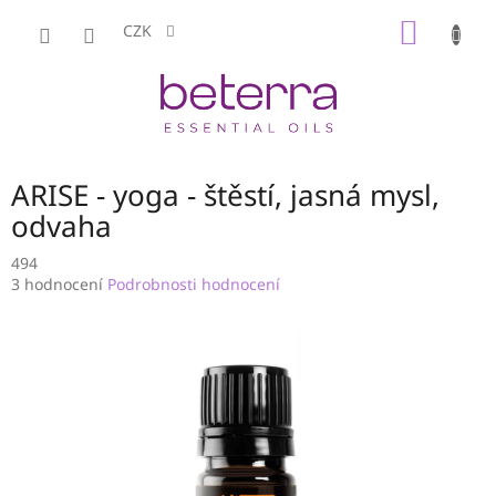
Přejít
NÁKUP
na
CZK
obsah
KOŠÍK
ARISE - yoga - štěstí, jasná mysl,
odvaha
494
Průměrné
3 hodnocení
Podrobnosti hodnocení
hodnocení
produktu
je
4,0
z
5
hvězdiček.