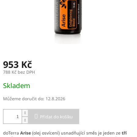
953 Kč
788 Kč bez DPH
Měrná
Skladem
cena:
Můžeme doručit do:
12.8.2026
Přidat do košíku
doTerra
Arise
(olej osvícení) usnadňující směs je jeden ze
tří