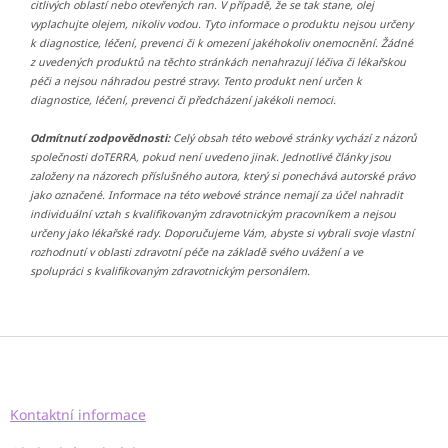
citlivých oblastí nebo otevřených ran. V případě, že se tak stane, olej
vyplachujte olejem, nikoliv vodou. Tyto informace o produktu nejsou určeny
k diagnostice, léčení, prevenci či k omezení jakéhokoliv onemocnění. Žádné
z uvedených produktů na těchto stránkách nenahrazují léčiva či lékařskou
péči a nejsou náhradou pestré stravy. Tento produkt není určen k
diagnostice, léčení, prevenci či předcházení jakékoli nemoci.
Odmítnutí zodpovědnosti:
Celý obsah této webové stránky vychází z názorů
společnosti doTERRA, pokud není uvedeno jinak. Jednotlivé články jsou
založeny na názorech příslušného autora, který si ponechává autorské právo
jako označené. Informace na této webové stránce nemají za účel nahradit
individuální vztah s kvalifikovaným zdravotnickým pracovníkem a nejsou
určeny jako lékařské rady. Doporučujeme Vám, abyste si vybrali svoje vlastní
rozhodnutí v oblasti zdravotní péče na základě svého uvážení a ve
spolupráci s kvalifikovaným zdravotnickým personálem.
Z
á
p
a
Kontaktní informace
t