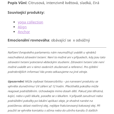
Popis Vůní:
Citrusová, intenzivně květová, sladká, čirá
Související produkty:
yoga collection
Align
Anchor
Emocionální rovnováha
: obávající se x odvážný
Nařízení Evropského parlamentu nám neumožňují uvádět u výrobků
neschválená zdravotní tvrzení. Není to možné ani v případech, kdy jsou tato
zdravotní tvrzení potvrzená vědeckými studiemi. Zdravotní tvrzení zde není
možné uvádět ani v rámci osobních zkušeností a referencí. Pro zjištění
podrobnějších informací Vás proto odkazujeme na jiné zdroje.
Upozornění:
Může zvyšovat fotosenzibilitu – po nanesení produktu se
vyhněte slunečnímu/ UV záření až 12 hodin. Přecitlivělá pokožka může
reagovat podrážděním. Uchovávejte mimo dosah dětí. Pokud jste těhotná,
kojící, nebo v péči lékaře, poraďte se s lékařem. V případě zarudnutí nebo
podráždění pokožky po lokální aplikaci oleje, je vhodné nanést na
postiženou oblast rostlinný olej, nejlépe frakcionovaný kokosový olej. Při
použití se vyhněte kontaktu s očima nebo do ušního kanálu či dalších