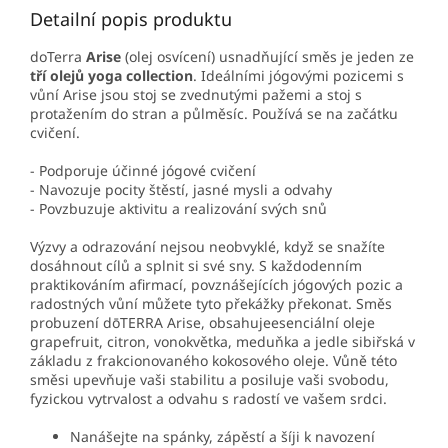
Detailní popis produktu
doTerra
Arise
(olej osvícení) usnadňující směs je jeden ze
tří olejů yoga collection
. Ideálními jógovými pozicemi s
vůní Arise jsou stoj se zvednutými pažemi a stoj s
protažením do stran a půlměsíc. Používá se na začátku
cvičení.
- Podporuje účinné jógové cvičení
- Navozuje pocity štěstí, jasné mysli a odvahy
- Povzbuzuje aktivitu a realizování svých snů
Výzvy a odrazování nejsou neobvyklé, když se snažíte
dosáhnout cílů a splnit si své sny. S každodenním
praktikováním afirmací, povznášejících jógových pozic a
radostných vůní můžete tyto překážky překonat. Směs
probuzení dōTERRA Arise, obsahujeesenciální oleje
grapefruit, citron, vonokvětka, meduňka a jedle sibiřská v
základu z frakcionovaného kokosového oleje. Vůně této
směsi upevňuje vaši stabilitu a posiluje vaši svobodu,
fyzickou vytrvalost a odvahu s radostí ve vašem srdci.
Nanášejte na spánky, zápěstí a šíji k navození