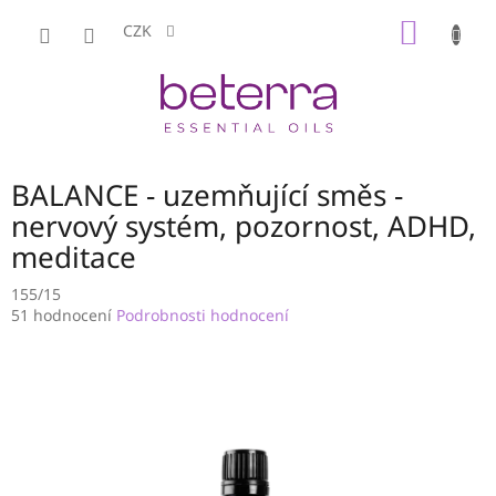
Přejít
NÁKUP
na
CZK
obsah
KOŠÍK
BALANCE - uzemňující směs -
nervový systém, pozornost, ADHD,
meditace
155/15
Průměrné
51 hodnocení
Podrobnosti hodnocení
hodnocení
produktu
je
3,6
z
5
hvězdiček.