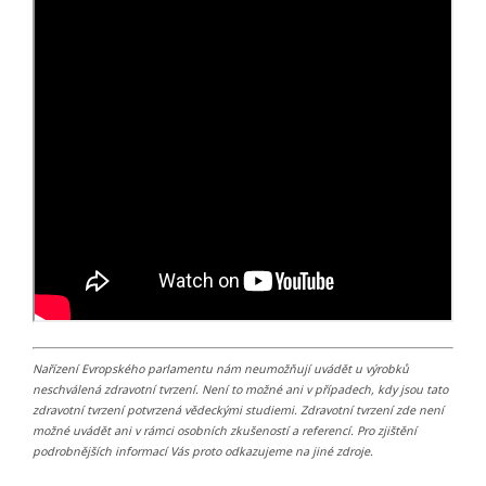
Nařízení Evropského parlamentu nám neumožňují uvádět u výrobků
neschválená zdravotní tvrzení. Není to možné ani v případech, kdy jsou tato
zdravotní tvrzení potvrzená vědeckými studiemi. Zdravotní tvrzení zde není
možné uvádět ani v rámci osobních zkušeností a referencí. Pro zjištění
podrobnějších informací Vás proto odkazujeme na jiné zdroje.