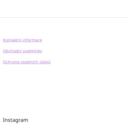
Z
á
p
a
Kontaktní informace
t
í
Obchodní podmínky
Ochrana osobních údajů
Instagram