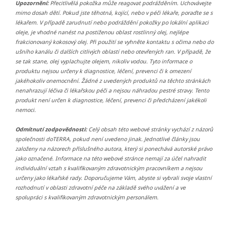
Upozornění:
Přecitlivělá pokožka může reagovat podrážděním. Uchovávejte
mimo dosah dětí. Pokud jste těhotná, kojící, nebo v péči lékaře, poraďte se s
lékařem. V případě zarudnutí nebo podráždění pokožky po lokální aplikaci
oleje, je vhodné nanést na postiženou oblast rostlinný olej, nejlépe
frakcionovaný kokosový olej. Při použití se vyhněte kontaktu s očima nebo do
ušního kanálu či dalších citlivých oblastí nebo otevřených ran. V případě, že
se tak stane, olej vyplachujte olejem, nikoliv vodou. Tyto informace o
produktu nejsou určeny k diagnostice, léčení, prevenci či k omezení
jakéhokoliv onemocnění. Žádné z uvedených produktů na těchto stránkách
nenahrazují léčiva či lékařskou péči a nejsou náhradou pestré stravy. Tento
produkt není určen k diagnostice, léčení, prevenci či předcházení jakékoli
nemoci.
Odmítnutí zodpovědnosti:
Celý obsah této webové stránky vychází z názorů
společnosti doTERRA, pokud není uvedeno jinak. Jednotlivé články jsou
založeny na názorech příslušného autora, který si ponechává autorské právo
jako označené. Informace na této webové stránce nemají za účel nahradit
individuální vztah s kvalifikovaným zdravotnickým pracovníkem a nejsou
určeny jako lékařské rady. Doporučujeme Vám, abyste si vybrali svoje vlastní
rozhodnutí v oblasti zdravotní péče na základě svého uvážení a ve
spolupráci s kvalifikovaným zdravotnickým personálem.