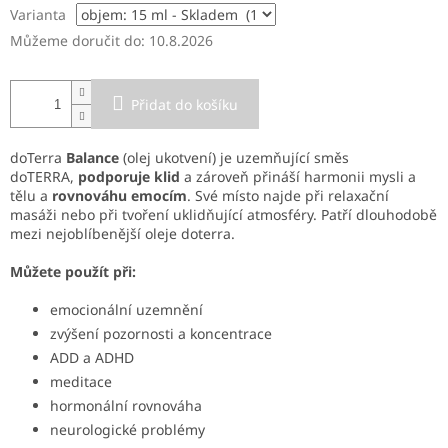
Varianta
Můžeme doručit do:
10.8.2026
Přidat do košíku
doTerra
Balance
(olej ukotvení) je uzemňující směs
doTERRA,
podporuje klid
a zároveň přináší harmonii mysli a
tělu a
rovnováhu emocím
. Své místo najde při relaxační
masáži nebo při tvoření uklidňující atmosféry. Patří dlouhodobě
mezi nejoblíbenější oleje doterra.
Můžete použít při:
emocionální uzemnění
zvýšení pozornosti a koncentrace
ADD a ADHD
meditace
hormonální rovnováha
neurologické problémy