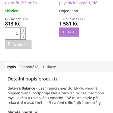
uzemňující směs -
psychické vypětí, zlé
nervový systém,
myšlenky
Skladem
Objednáno
pozornost, ADHD,
meditace
672 Kč bez DPH
1 307 Kč bez DPH
813 Kč
1 581 Kč
DETAIL
Do košíku
Popis
Podobné (8)
Diskuze
Detailní popis produktu
doterra Balance
- uzemňující směs doTERRA, vhodně
pojmenovaná, podporuje klid a zároveň přináší harmonii
mysli a tělu a rovnováhu emocím. Své místo najde při
relaxační masáži nebo při tvoření uklidňující atmosféry.
Můžete použít při: