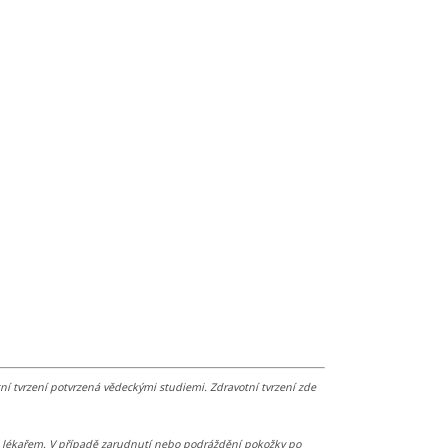
í tvrzení potvrzená vědeckými studiemi. Zdravotní tvrzení zde
 s lékařem. V případě zarudnutí nebo podráždění pokožky po