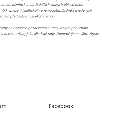
nebo do ušního kanálu či dalších citlivých oblastí nebo
enci či k omezení jakéhokoliv onemocnění. Žádné z uvedených
enci či předcházení jakékoli nemoci.
oženy na názorech příslušného autora, který si ponechává
m a nejsou určeny jako lékařské rady. Doporučujeme Vám, abyste
ram
Facebook