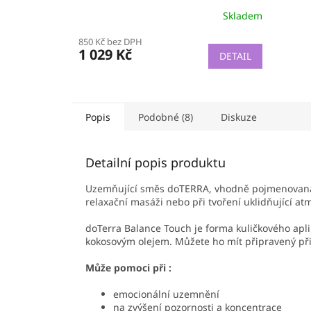
meditace
Skladem
850 Kč bez DPH
1 029 Kč
DETAIL
Popis
Podobné (8)
Diskuze
Detailní popis produktu
Uzemňující směs doTERRA, vhodně pojmenova
relaxační masáži nebo při tvoření uklidňující at
doTerra Balance Touch je forma kuličkového apli
kokosovým olejem. Můžete ho mít připravený při
Může pomoci při :
emocionální uzemnění
na zvýšení pozornosti a koncentrace