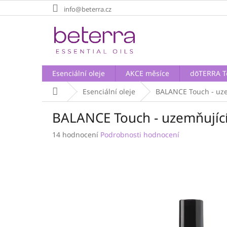
Přejít
info@beterra.cz
na
obsah
Esenciální oleje
AKCE měsíce
dōTERRA T
Domů
Esenciální oleje
BALANCE Touch - uze
BALANCE Touch - uzemňující
Průměrné
14 hodnocení
Podrobnosti hodnocení
hodnocení
produktu
je
3,7
z
5
hvězdiček.