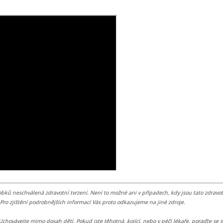
 neschválená zdravotní tvrzení. Není to možné ani v případech, kdy jsou tato zdravotn
Pro zjištění podrobnějších informací Vás proto odkazujeme na jiné zdroje.
chovávejte mimo dosah dětí. Pokud jste těhotná, kojící, nebo v péči lékaře, poraďte se