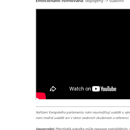
Emocionální
rovnováha
: odpojený -> stabilní
Nařízení Evropského parlamentu nám neumožňují uvádět u výrobků
není možné uvádět ani v rámci osobních zkušeností a referencí. 
Upozornění:
Přecitlivělá pokožka může reagovat podrážděním. U