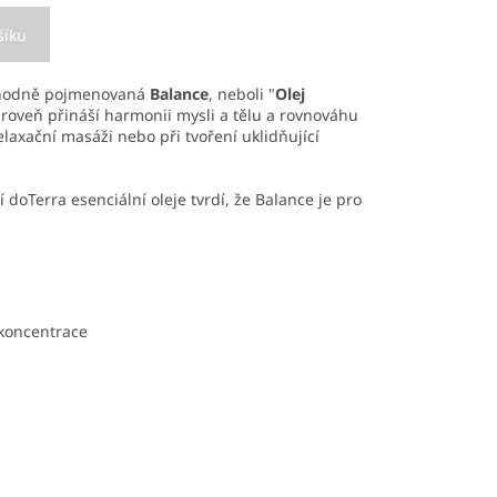
šíku
vhodně pojmenovaná
Balance
, neboli "
Olej
ároveň přináší harmonii mysli a tělu a rovnováhu
laxační masáži nebo při tvoření uklidňující
í doTerra esenciální oleje tvrdí, že Balance je pro
 koncentrace