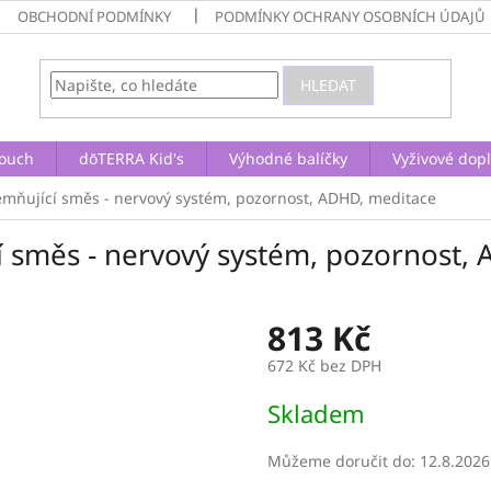
OBCHODNÍ PODMÍNKY
PODMÍNKY OCHRANY OSOBNÍCH ÚDAJŮ
HLEDAT
ouch
dōTERRA Kid's
Výhodné balíčky
Vyživové dop
mňující směs - nervový systém, pozornost, ADHD, meditace
 směs - nervový systém, pozornost,
813 Kč
672 Kč bez DPH
Měrná
Skladem
cena:
Můžeme doručit do:
12.8.2026