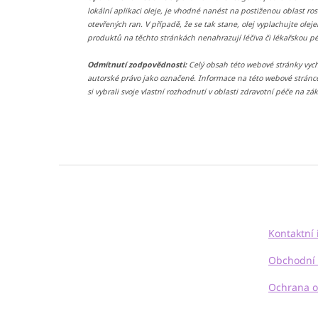
lokální aplikaci oleje, je vhodné nanést na postiženou oblast ros
otevřených ran. V případě, že se tak stane, olej vyplachujte ol
produktů na těchto stránkách nenahrazují léčiva či lékařskou pé
Odmítnutí zodpovědnosti:
Celý obsah této webové stránky vych
autorské právo jako označené. Informace na této webové stránc
si vybrali svoje vlastní rozhodnutí v oblasti zdravotní péče na 
Z
á
p
a
t
Kontaktní
í
Obchodní
Ochrana o