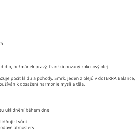
tá
 kadidlo, heřmánek pravý, frankcionovaný kokosový olej
zuje pocit klidu a pohody. Smrk, jeden z olejů v doTERRA Balance
užíván k dosažení harmonie mysli a těla.
itu uklidnění během dne
lidňující vůni
ohodové atmosféry