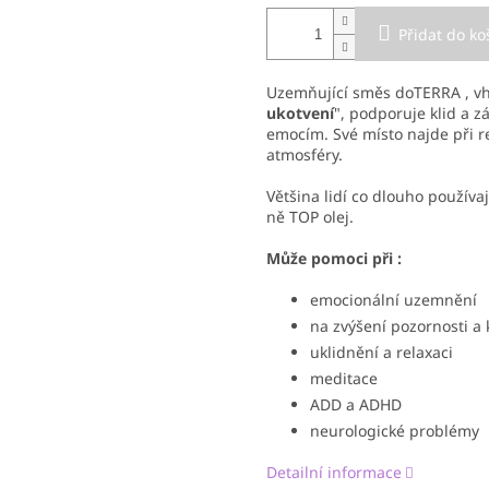
Přidat do ko
Uzemňující směs doTERRA , 
ukotvení
", podporuje klid a z
emocím. Své místo najde při re
atmosféry.
Většina lidí co dlouho používaj
ně TOP olej.
Může pomoci při :
emocionální uzemnění
na zvýšení pozornosti a
uklidnění a relaxaci
meditace
ADD a ADHD
neurologické problémy
Detailní informace