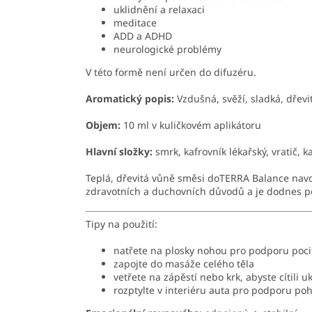
uklidnění a relaxaci
meditace
ADD a ADHD
neurologické problémy
V této formě není určen do difuzéru.
Aromatický popis:
Vzdušná, svěží, sladká, dřevi
Objem:
10 ml v kuličkovém aplikátoru
Hlavní složky:
smrk, kafrovník lékařský, vratič,
Teplá, dřevitá vůně směsi doTERRA Balance navo
zdravotních a duchovních důvodů a je dodnes po
Tipy na použití:
natřete na plosky nohou pro podporu poc
zapojte do masáže celého těla
vetřete na zápěstí nebo krk, abyste cítili uk
rozptylte v interiéru auta pro podporu p