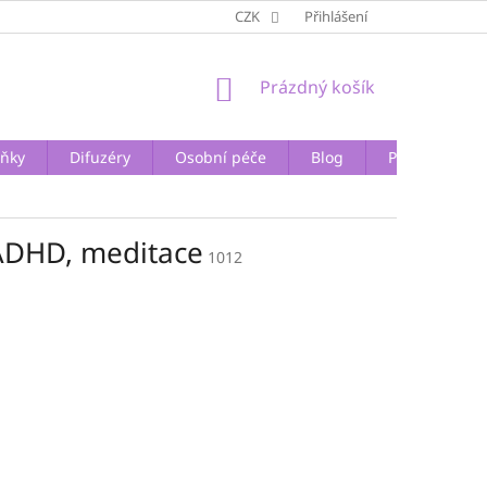
CZK
Přihlášení
NÁKUPNÍ
Prázdný košík
KOŠÍK
lňky
Difuzéry
Osobní péče
Blog
Přednášky a 
 ADHD, meditace
1012