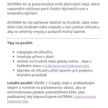
doTERRA Air je pozoruhodná směs éterických olejů, která
napomáhá udržovat pocit čistých dýchacích cest a
snadného dýchání.
doTERRA Air lze aplikovat lokálně na hrudník, záda nebo
dolní část chodidel nebo rozptýlit v noci pomocí difuzéru,
aby se uklidnily smysly a podpořil klidný spánek.
Tipy na použití:
nakapejte do difuzéru
inhalujte přímo z dlaní
vetřete na hrudník nebo plosky nohou - lépe v
ředěném stavu s
frakcionovaný kokosový olej
.
kápněte do difuzéru před spaním pro podporu
klidného prostředí
Lokální použití:
Zřeďte 1-2 kapky oleje s podkladovým
olejem a naneste na požadovanou oblast, aby se
minimalizovala jakákoli podrážděnost kůže. Jako
podkladový olej doporučujeme doTERRA
frakcionovaný
kokosový olej
.