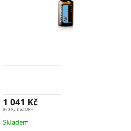
1 041 Kč
860 Kč bez DPH
Měrná
Skladem
cena: