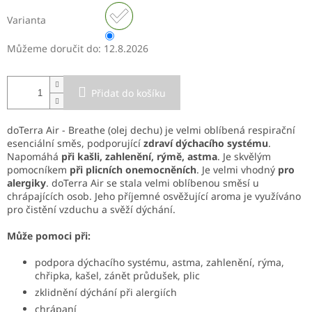
Varianta
Můžeme doručit do:
12.8.2026
Přidat do košíku
doTerra Air - Breathe (olej dechu) je velmi oblíbená respirační
esenciální směs, podporující
zdraví dýchacího systému
.
Napomáhá
při kašli, zahlenění, rýmě, astma
. Je skvělým
pomocníkem
při plicních onemocněních
. Je velmi vhodný
pro
alergiky
. doTerra Air se stala velmi oblíbenou směsí u
chrápajících osob. Jeho příjemné osvěžující aroma je využíváno
pro čistění vzduchu a svěží dýchání.
Může pomoci při:
podpora dýchacího systému, astma, zahlenění, rýma,
chřipka, kašel, zánět průdušek, plic
zklidnění dýchání při alergiích
chrápaní