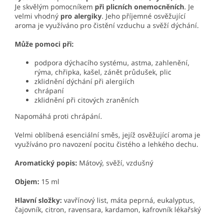
Je skvělým pomocníkem
při plicních onemocněních
. Je
velmi vhodný
pro alergiky
. Jeho příjemné osvěžující
aroma je využíváno pro čistění vzduchu a svěží dýchání.
Může pomoci při:
podpora dýchacího systému, astma, zahlenění,
rýma, chřipka, kašel, zánět průdušek, plic
zklidnění dýchání při alergiích
chrápaní
zklidnění při citových zraněních
Napomáhá proti chrápání.
Velmi oblíbená esenciální směs, jejíž osvěžující aroma je
využíváno pro navození pocitu čistého a lehkého dechu.
Aromatický popis:
Mátový, svěží, vzdušný
Objem:
15 ml
Hlavní složky:
vavřínový list, máta peprná, eukalyptus,
čajovník, citron, ravensara, kardamon, kafrovník lékařský