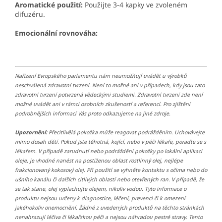
Aromatické použití:
Použijte 3-4 kapky ve zvoleném
difuzéru.
Emocionální rovnováha:
Nařízení Evropského parlamentu nám neumožňují uvádět u výrobků
neschválená zdravotní tvrzení. Není to možné ani v případech, kdy jsou tato
zdravotní tvrzení potvrzená vědeckými studiemi. Zdravotní tvrzení zde není
možné uvádět ani v rámci osobních zkušeností a referencí. Pro zjištění
podrobnějších informací Vás proto odkazujeme na jiné zdroje.
Upozornění:
Přecitlivělá pokožka může reagovat podrážděním. Uchovávejte
mimo dosah dětí. Pokud jste těhotná, kojící, nebo v péči lékaře, poraďte se s
lékařem. V případě zarudnutí nebo podráždění pokožky po lokální aplikaci
oleje, je vhodné nanést na postiženou oblast rostlinný olej, nejlépe
frakcionovaný kokosový olej. Při použití se vyhněte kontaktu s očima nebo do
ušního kanálu či dalších citlivých oblastí nebo otevřených ran. V případě, že
se tak stane, olej vyplachujte olejem, nikoliv vodou. Tyto informace o
produktu nejsou určeny k diagnostice, léčení, prevenci či k omezení
jakéhokoliv onemocnění. Žádné z uvedených produktů na těchto stránkách
nenahrazují léčiva či lékařskou péči a nejsou náhradou pestré stravy. Tento