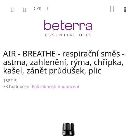
Přejít
NÁKUP
na
CZK
obsah
KOŠÍK
AIR - BREATHE - respirační směs -
astma, zahlenění, rýma, chřipka,
kašel, zánět průdušek, plic
158/15
Průměrné
73 hodnocení
Podrobnosti hodnocení
hodnocení
produktu
je
3,3
z
5
hvězdiček.