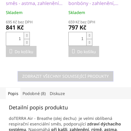
směs - astma, zahlenění,
bonbóny - zahlenění,
rýma, chřipka, kašel,
rýma, kašel
Skladem
Skladem
zánět průdušek, plic
695 Kč bez DPH
659 Kč bez DPH
841 Kč
797 Kč
Do košíku
Do košíku
ZOBRAZIT VŠECHNY SOUVISEJÍCÍ PRODUKTY
Popis
Podobné (8)
Diskuze
Detailní popis produktu
doTERRA Air - Breathe (olej dechu) je velmi oblíbená
respirační esenciální směs, podporující
zdraví dýchacího
systému
. Napomáhá
při kašli, zahlenění, rýmě, astma
.