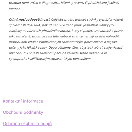
produkt není určen k diagnostice, léčení, prevenci či předcházení jakékoli
nemoci.
Odmítnutí zodpovědnosti:
Celý obsah této webové stránky vychází z názorů
společnosti doTERRA, pokud není uvedeno jinak. Jednotlivé články jsou
založeny na názorech příslušného autora, který si ponechává autorské právo
jako označené. Informace na této webové stránce nemají za účel nahradit
individuální vztah s kvalifikovaným zdravotnickým pracovníkem a nejsou
určeny jako lékařské rady. Doporučujeme Vám, abyste si vybrali svoje vlastní
rozhodnutí v oblasti zdravotní péče na základě svého uvážení a ve
spolupráci s kvalifikovaným zdravotnickým personálem.
Z
á
p
a
Kontaktní informace
t
í
Obchodní podmínky
Ochrana osobních údajů