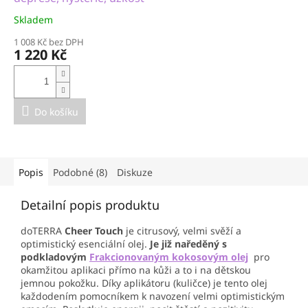
Skladem
1 008 Kč bez DPH
1 220 Kč
Do košíku
Popis
Podobné (8)
Diskuze
Detailní popis produktu
doTERRA
Cheer Touch
je citrusový, velmi svěží a
optimistický esenciální olej.
Je již naředěný s
podkladovým
Frakcionovaným kokosovým olej
pro
okamžitou aplikaci přímo na kůži a to i na dětskou
jemnou pokožku. Díky aplikátoru (kuličce) je tento olej
každodením pomocníkem k navození velmi optimistickým