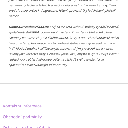
nenahrazují léčiva či lékařskou péči a nejsou náhradou pestré stravy. Tento
produkt není určen k diagnostice, léčení, prevenci či předcházení jakékoli
nemoci.
Odmítnutí zodpovědnosti:
Celý obsah této webové stránky vychází z názorů
společnosti doTERRA, pokud není uvedeno jinak. Jednotlivé články jsou
založeny na názorech příslušného autora, který si ponechává autorské právo
jako označené. Informace na této webové stránce nemají za účel nahradit
individuální vztah s kvalifikovaným zdravotnickým pracovníkem a nejsou
určeny jako lékařské rady. Doporučujeme Vám, abyste si vybrali svoje vlastní
rozhodnutí v oblasti zdravotní péče na základě svého uvážení a ve
spolupráci s kvalifikovaným zdravotnický
Z
á
p
a
Kontaktní informace
t
í
Obchodní podmínky
Ochrana osobních údajů