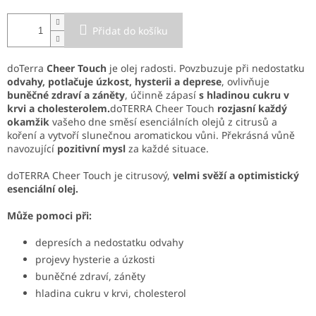
Přidat do košíku
doTerra
Cheer Touch
je olej radosti. Povzbuzuje při nedostatku
odvahy, potlačuje úzkost, hysterii a deprese
, ovlivňuje
buněčné zdraví a záněty
, účinně zápasí
s hladinou cukru v
krvi a cholesterolem.
doTERRA Cheer Touch
rozjasní každý
okamžik
vašeho dne směsí esenciálních olejů z citrusů a
koření a vytvoří slunečnou aromatickou vůni. Překrásná vůně
navozující
pozitivní mysl
za každé situace.
doTERRA Cheer Touch je citrusový,
velmi svěží a optimistický
esenciální olej.
Může pomoci při:
depresích a nedostatku odvahy
projevy hysterie a úzkosti
buněčné zdraví, záněty
hladina cukru v krvi, cholesterol