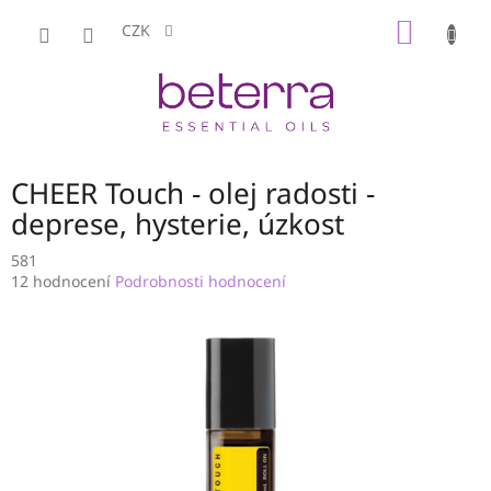
Přejít
NÁKUP
na
CZK
obsah
KOŠÍK
CHEER Touch - olej radosti -
deprese, hysterie, úzkost
581
Průměrné
12 hodnocení
Podrobnosti hodnocení
hodnocení
produktu
je
4,0
z
5
hvězdiček.