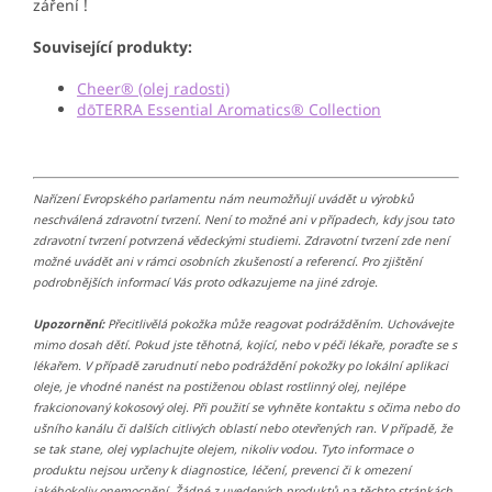
záření !
Související produkty:
Cheer® (olej radosti)
dōTERRA Essential Aromatics® Collection
Nařízení Evropského parlamentu nám neumožňují uvádět u výrobků
neschválená zdravotní tvrzení. Není to možné ani v případech, kdy jsou tato
zdravotní tvrzení potvrzená vědeckými studiemi. Zdravotní tvrzení zde není
možné uvádět ani v rámci osobních zkušeností a referencí. Pro zjištění
podrobnějších informací Vás proto odkazujeme na jiné zdroje.
Upozornění:
Přecitlivělá pokožka může reagovat podrážděním. Uchovávejte
mimo dosah dětí. Pokud jste těhotná, kojící, nebo v péči lékaře, poraďte se s
lékařem. V případě zarudnutí nebo podráždění pokožky po lokální aplikaci
oleje, je vhodné nanést na postiženou oblast rostlinný olej, nejlépe
frakcionovaný kokosový olej. Při použití se vyhněte kontaktu s očima nebo do
ušního kanálu či dalších citlivých oblastí nebo otevřených ran. V případě, že
se tak stane, olej vyplachujte olejem, nikoliv vodou. Tyto informace o
produktu nejsou určeny k diagnostice, léčení, prevenci či k omezení
jakéhokoliv onemocnění. Žádné z uvedených produktů na těchto stránkách