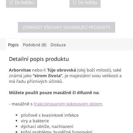
Do košíku
Do košíku
ZOBRAZIT VŠECHNY SOUVISEJÍCÍ PRODUKTY
Popis
Podobné (8)
Diskuze
Detailní popis produktu
Arborvitae
nebo-li
Túje obrovská
(olej boží milosti), také
známá jako
“strom života”
, je majestátní svou velikostí a
má řadu příznivých účinků.
Můžete použít pouze masážně či difuzně na:
- masážně s
frakcionovaným kokosovým olejem
plísňové s kvasinkové infekce
viry a bakterie
dýchací obtíže, nachlazení
kožní problémy, buněčné fungování