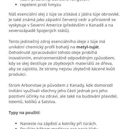
repelent proti hmyzu
Náš esenciální olej z túje se získává z jádra túje obrovské.
Je také známá jako západní červený cedr a přirozeně se
vyskytuje v Severní Americe (především v Kanadě a na
severozápadě Spojených států).
Tento jedinečný zdroj esenciálního oleje z túje má
unikátní chemický profil bohatý na
metyl-tuját
.
Dohodnuté zpracovávání tohoto oleje probíhá
inovativním, environmentálně odpovědným způsobem,
kdy se olej destiluje ze zbytkových materiálů ze dřeva,
aby se zajistilo, že stromy nejsou zbytečně kácené kvůli
produkci.
Strom Arborvitae je původem z Kanady, kde domorodí
indiáni využívali všechny jeho části jednak pro jeho
pozitivní účinky na zdraví, ale také na budování plavidel,
totemů, košíků a šatstva.
Typy na použití:
Naneste na zápěstí a kotníky při túrách.
Použijte během meditace pro pocit klidu.