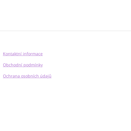
Z
á
p
a
Kontaktní informace
t
í
Obchodní podmínky
Ochrana osobních údajů