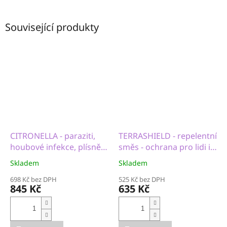
Související produkty
CITRONELLA - paraziti,
TERRASHIELD - repelentní
houbové infekce, plísně,
směs - ochrana pro lidi i
akné, nespavost
zvířata
Skladem
Skladem
698 Kč bez DPH
525 Kč bez DPH
845 Kč
635 Kč