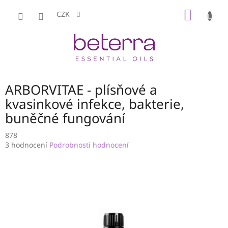
Přejít
NÁKUP
na
CZK
obsah
KOŠÍK
ARBORVITAE - plísňové a
kvasinkové infekce, bakterie,
buněčné fungování
878
Průměrné
3 hodnocení
Podrobnosti hodnocení
hodnocení
produktu
je
3,7
z
5
hvězdiček.