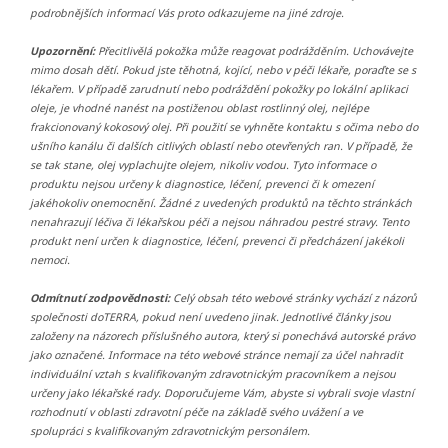
podrobnějších informací Vás proto odkazujeme na jiné zdroje.
Upozornění:
Přecitlivělá pokožka může reagovat podrážděním. Uchovávejte
mimo dosah dětí. Pokud jste těhotná, kojící, nebo v péči lékaře, poraďte se s
lékařem. V případě zarudnutí nebo podráždění pokožky po lokální aplikaci
oleje, je vhodné nanést na postiženou oblast rostlinný olej, nejlépe
frakcionovaný kokosový olej. Při použití se vyhněte kontaktu s očima nebo do
ušního kanálu či dalších citlivých oblastí nebo otevřených ran. V případě, že
se tak stane, olej vyplachujte olejem, nikoliv vodou. Tyto informace o
produktu nejsou určeny k diagnostice, léčení, prevenci či k omezení
jakéhokoliv onemocnění. Žádné z uvedených produktů na těchto stránkách
nenahrazují léčiva či lékařskou péči a nejsou náhradou pestré stravy. Tento
produkt není určen k diagnostice, léčení, prevenci či předcházení jakékoli
nemoci.
Odmítnutí zodpovědnosti:
Celý obsah této webové stránky vychází z názorů
společnosti doTERRA, pokud není uvedeno jinak. Jednotlivé články jsou
založeny na názorech příslušného autora, který si ponechává autorské právo
jako označené. Informace na této webové stránce nemají za účel nahradit
individuální vztah s kvalifikovaným zdravotnickým pracovníkem a nejsou
určeny jako lékařské rady. Doporučujeme Vám, abyste si vybrali svoje vlastní
rozhodnutí v oblasti zdravotní péče na základě svého uvážení a ve
spolupráci s kvalifikovaným zdravotnickým personálem.