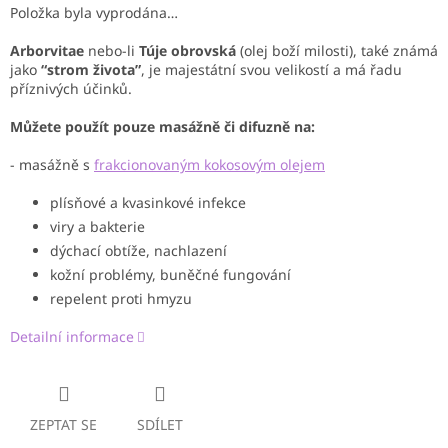
Položka byla vyprodána…
Arborvitae
nebo-li
Túje obrovská
(olej boží milosti), také známá
jako
“strom života”
, je majestátní svou velikostí a má řadu
příznivých účinků.
Můžete použít pouze masážně či difuzně na:
- masážně s
frakcionovaným kokosovým olejem
plísňové a kvasinkové infekce
viry a bakterie
dýchací obtíže, nachlazení
kožní problémy, buněčné fungování
repelent proti hmyzu
Detailní informace
ZEPTAT SE
SDÍLET