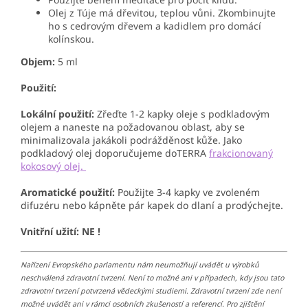
Olej z Túje má dřevitou, teplou vůni. Zkombinujte
ho s cedrovým dřevem a kadidlem pro domácí
kolínskou.
Objem:
5 ml
Použití:
Lokální použití:
Zřeďte 1-2 kapky oleje s podkladovým
olejem a naneste na požadovanou oblast, aby se
minimalizovala jakákoli podrážděnost kůže. Jako
podkladový olej doporučujeme doTERRA
frakcionovaný
kokosový olej.
Aromatické použití:
Použijte 3-4 kapky ve zvoleném
difuzéru nebo kápněte pár kapek do dlaní a prodýchejte.
Vnitřní užití: NE !
Nařízení Evropského parlamentu nám neumožňují uvádět u výrobků
neschválená zdravotní tvrzení. Není to možné ani v případech, kdy jsou tato
zdravotní tvrzení potvrzená vědeckými studiemi. Zdravotní tvrzení zde není
možné uvádět ani v rámci osobních zkušeností a referencí. Pro zjištění